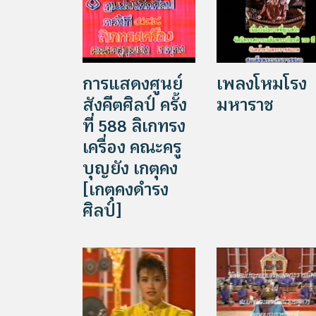
การแสดงศูนย์
เพลงโหมโรง
สังคีตศิลป์ ครั้ง
มหาราช
ที่ 588 ลิเกทรง
เครื่อง คณะครู
บุญยัง เกตุคง
[เกตุคงดำรง
ศิลป์]