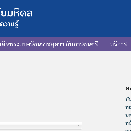
ด็จพระเทพรัตนราชสุดาฯ กับการดนตรี
บริการ
ค
บั
หอ
บท
หน
รา