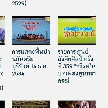
2529)
์
การแสดงพื้นบ้า
รายการ ศูนย์
ง
นกันตรึม
สังคีตศิลป์ ครั้ง
ุ
บุรีรัมย์ 14 ธ.ค.
ที่ 359 “กวีรสใน
หง
2534
บทเพลงสุนทรา
ภรณ์”
2)