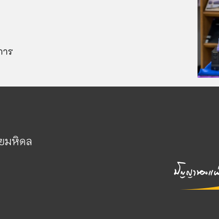
ิการ
ัยมหิดล