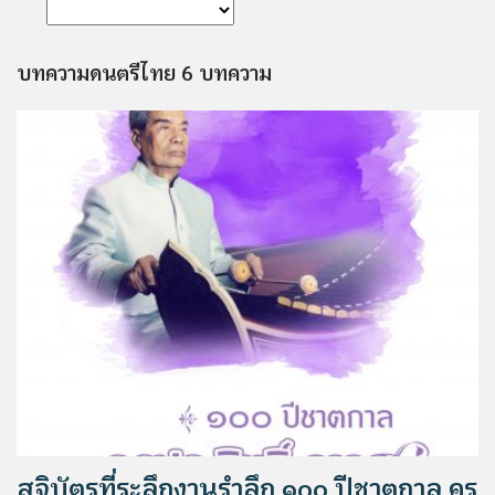
บทความดนตรีไทย 6 บทความ
สูจิบัตรที่ระลึกงานรำลึก ๑๐๐ ปีชาตกาล ครู