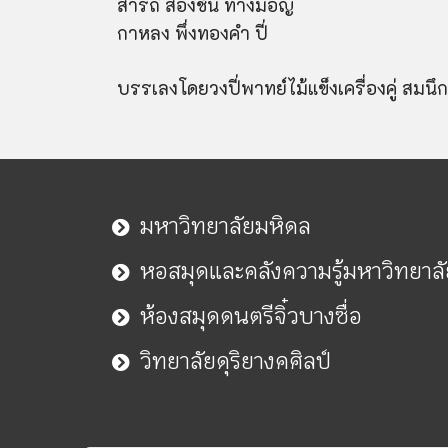
สารถี สองชั้น ทางมอญ
กาหลง พึ่งทองคำ ปี่
บรรเลงโดยวงปี่พาทย์ไม้แข็งเครื่องคู่ สมนึ
มหาวิทยาลัยมหิดล
หอสมุดและคลังความรู้มหาวิทยาล
ห้องสมุดดนตรีจิ๋วบางซื่อ
วิทยาลัยดุริยางคศิลป์