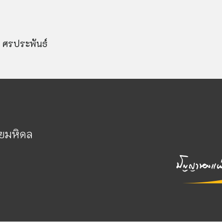
ก ศรประพันธ์
ัยมหิดล