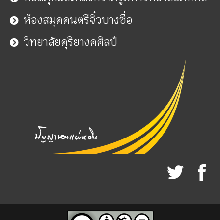
ห้องสมุดดนตรีจิ๋วบางซื่อ
วิทยาลัยดุริยางคศิลป์