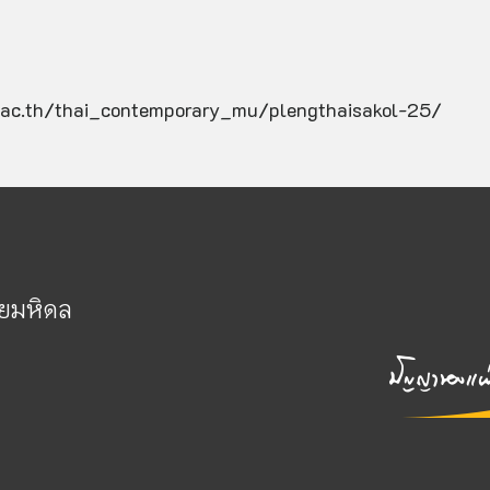
ol.ac.th/thai_contemporary_mu/plengthaisakol-25/
ัยมหิดล