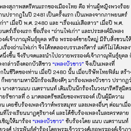
เพลงสุภาพสตรีคนแรกของเมืองไทย คือ ท่านผู้หญิงพวงร้อย
ีผลงานปรากฎในปี 2481 เป็นครั้งแรก เป็นเพลงจากภาพยนตร์
า” เมื่อปี พ.ศ. 2480 และ “เรื่องแม่เสือสาว” เมื่อปี พ.ศ.
ร์เรื่องแรก ชื่อเรื่อง “ถ่านไฟเก่า” และประสงค์มีเพลง
ค์เจ้าภาณุพันธุ์ยุคล หรือ พระองค์ชาย
ใหญ่ มีรับสั่งชวนให
ื่องถ่านไฟเก่า จึงได้ทดลองบรรเลงกีตาร์ แต่ก็ไม่ได้เพลงท
หนึ่งขึ้น จึงรีบจดและนำไปถวายพระองค์เจ้าภาณุพันธ์ุยุคล ก
ลงกล่าวถึงดอกบัวสีขาว
“เพลงบัวขาว”
จึงเป็นเพลงที่
ในชีวิตของท่าน เมื่อปี 2480 นั้น เมื่อบริษัทไทยฟิล์ม สร้า
ม ก็พยายามหานั
นักร้องเสียงดีๆ มาร้องเพลงบัวขาว ปรากฏว
ื่อ นางสาวแนบ เนตรานนท์ เดิมเป็นนักร้องในวงนารีศรีสุมิต
ยรัชกาลที่ 6 มาตลอดรัชสมัยของพระองค์ เป็นผู้มีความ
 เคยขับร้องเพลงวิวาห์พระสมุทร และเพลงอื่นๆ ต่อมาเมื่อ
ำงานที่โรงเรียนนาฏดุริยางค์ และได้ขับร้องเพลงในละครหลาย
บเชิญให้มาร้อง
“เพลงบัวขาว”
ขับร้องโดย แนบ เนตรานนท์
ยวงศ์ ประพันธ์คำร้องโดยพระเจ้าวรวงศ์เธอพระองค์เจ้าภา