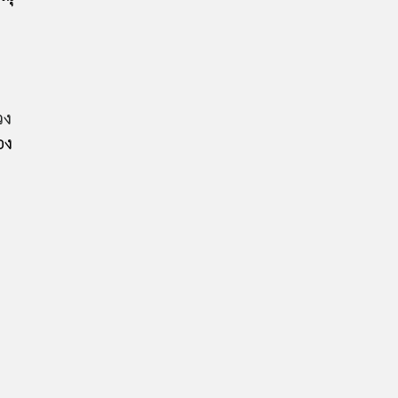
วง
อง