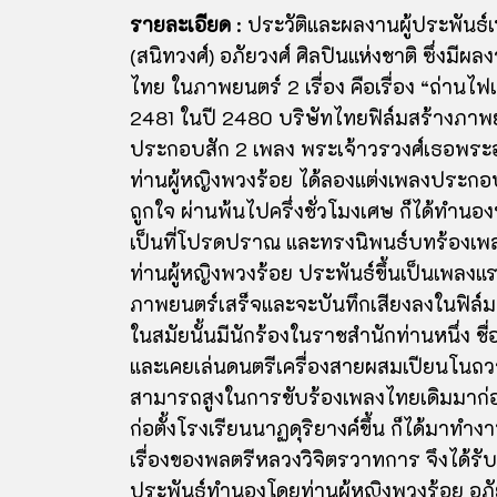
รายละเอียด
: ประวัติและผลงานผู้ประพันธ์
(สนิทวงศ์) อภัยวงศ์ ศิลปินแห่งชาติ ซึ่งม
ไทย ในภาพยนตร์ 2 เรื่อง คือเรื่อง “ถ่านไฟเก่
2481 ในปี 2480 บริษัทไทยฟิล์มสร้างภาพยนต
ประกอบสัก 2 เพลง พระเจ้าวรวงศ์เธอพระอง
ท่านผู้หญิงพวงร้อย ได้ลองแต่งเพลงประกอบเร
ถูกใจ ผ่านพ้นไปครึ่งชั่วโมงเศษ ก็ได้ทำนอง
เป็นที่โปรดปราณ และทรงนิพนธ์บทร้องเพ
ท่านผู้หญิงพวงร้อย ประพันธ์ขึ้นเป็นเพลงแรก
ภาพยนตร์เสร็จและจะบันทึกเสียงลงในฟิล์
ในสมัยนั้นมีนักร้องในราชสำนักท่านหนึ่ง ช
และเคยเล่นดนตรีเครื่องสายผสมเปียนโนถวา
สามารถสูงในการขับร้องเพลงไทยเดิมมาก่อน
ก่อตั้งโรงเรียนนาฏดุริยางค์ขึ้น ก็ได้มาท
เรื่องของพลตรีหลวงวิจิตรวาทการ จึงได้รั
ประพันธ์ทำนองโดยท่านผู้หญิงพวงร้อย อภั