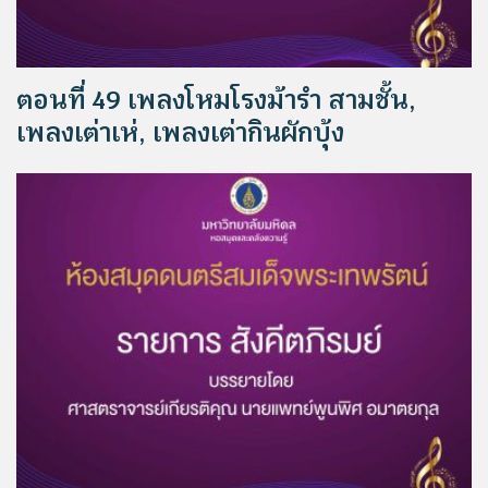
ตอนที่ 49 เพลงโหมโรงม้ารำ สามชั้น,
เพลงเต่าเห่, เพลงเต่ากินผักบุ้ง