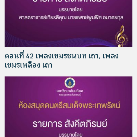
ตอนที่ 42 เพลงเขมรชนบท เถา, เพลง
เขมรเหลือง เถา