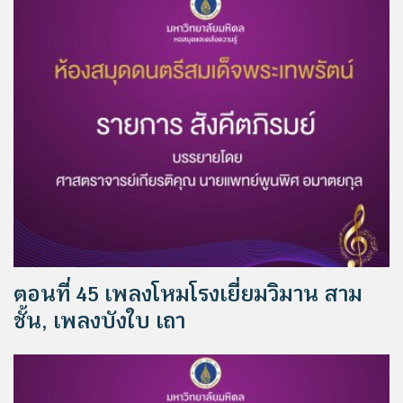
ตอนที่ 45 เพลงโหมโรงเยี่ยมวิมาน สาม
ชั้น, เพลงบังใบ เถา