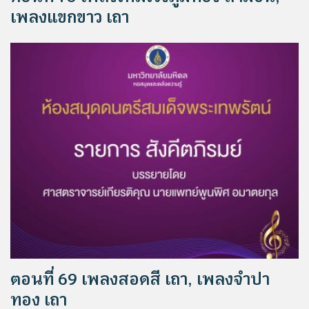
เพลงแขกขาว เถา
ตอนที่ 69 เพลงสอดสี เถา, เพลงจำปา
ทอง เถา