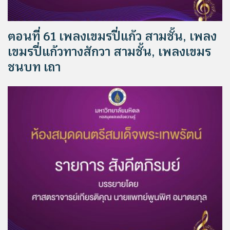
ตอนที่ 61 เพลงเขมรปี่แก้ว สามชั้น, เพลง
เขมรปี่แก้วทางสักวา สามชั้น, เพลงเขมร
ชนบท เถา