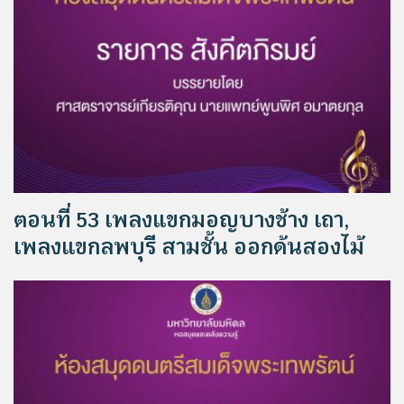
ตอนที่ 53 เพลงแขกมอญบางช้าง เถา,
เพลงแขกลพบุรี สามชั้น ออกด้นสองไม้