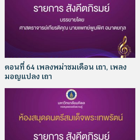
ตอนที่ 64 เพลงพม่าชมเดือน เถา, เพลง
มอญแปลง เถา