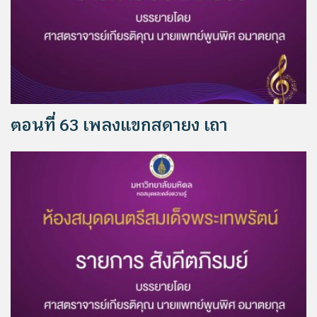
ตอนที่ 63 เพลงแขกสดายง เถา