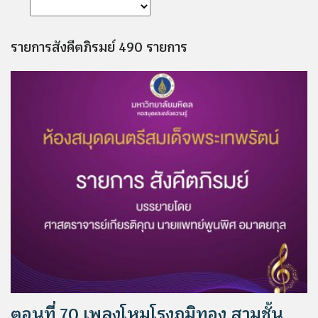
รายการสังคีตภิรมย์ 490 รายการ
ตอนที่ 70 เพลงโหมโรงภูมิทอง สามชั้น,