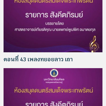
ตอนที่ 43 เพลงทยอยลาว เถา