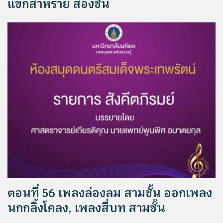
แขกสาหร่าย สองชั้น
ตอนที่ 56 เพลงล่องลม สามชั้น ออกเพลง
นกกลิ้งโคลง, เพลงสี่บท สามชั้น