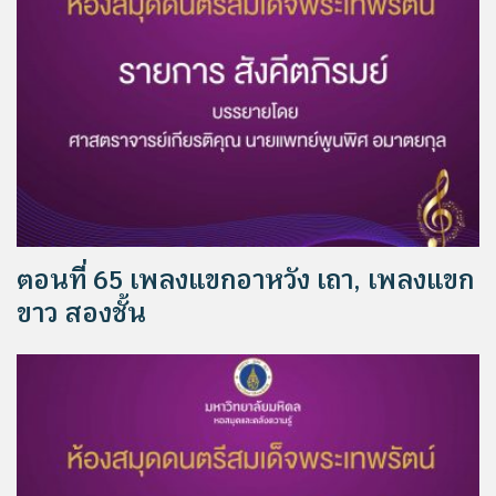
ตอนที่ 65 เพลงแขกอาหวัง เถา, เพลงแขก
ขาว สองชั้น