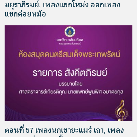
มยุราภิรมย์, เพลงแขกโหม่ง ออกเพลง
แขกต่อยหม้อ
ตอนที่ 57 เพลงนกเขาขะแมร์ เถา, เพลง