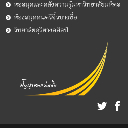
หอสมุดและคลังความรู้มหาวิทยาลัยมหิดล
ห้องสมุดดนตรีจิ๋วบางซื่อ
วิทยาลัยดุริยางคศิลป์