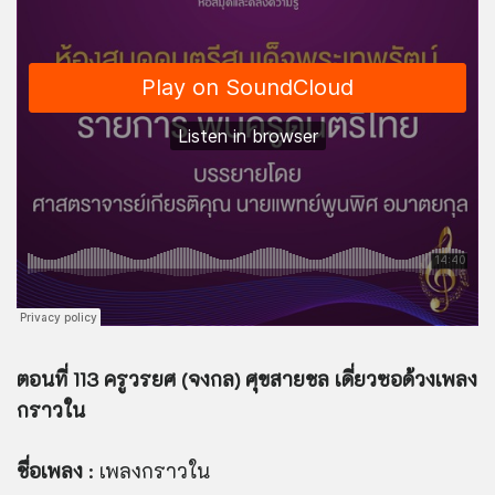
ตอนที่ 113 ครูวรยศ (จงกล) ศุขสายชล เดี่ยวซอด้วงเพลง
กราวใน
ชื่อเพลง
: เพลงกราวใน