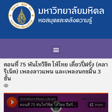
ตอนที่ 75 พันโทวิชิต โห้ไทย เดี่ยวปี่ฝรั่ง (คลา
ริเน็ต) เพลงลาวแพน และเพลงนกขมิ้น 3
ชั้น