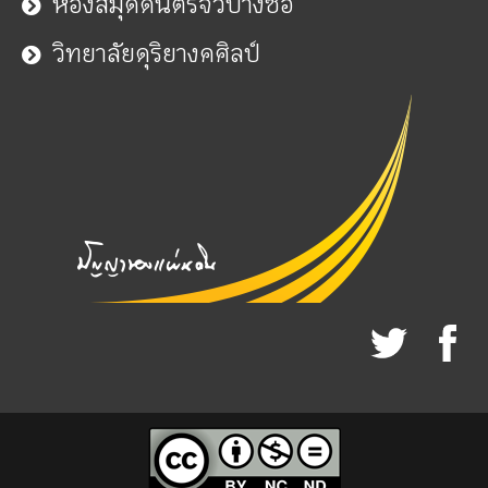
ห้องสมุดดนตรีจิ๋วบางซื่อ
วิทยาลัยดุริยางคศิลป์