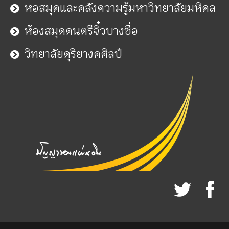
หอสมุดและคลังความรู้มหาวิทยาลัยมหิดล
ห้องสมุดดนตรีจิ๋วบางซื่อ
วิทยาลัยดุริยางคศิลป์