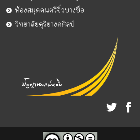
ห้องสมุดดนตรีจิ๋วบางซื่อ
วิทยาลัยดุริยางคศิลป์