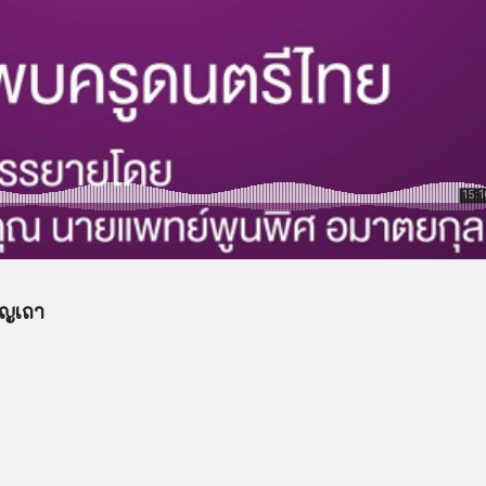
อญเถา