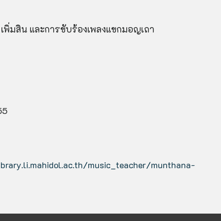
 เพิ่มสิน และการขับร้องเพลงแขกมอญเถา
55
ibrary.li.mahidol.ac.th/music_teacher/
munthana-