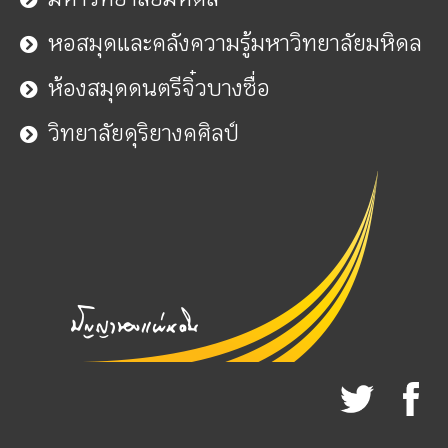
หอสมุดและคลังความรู้มหาวิทยาลัยมหิดล
ห้องสมุดดนตรีจิ๋วบางซื่อ
วิทยาลัยดุริยางคศิลป์