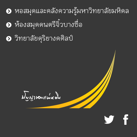
หอสมุดและคลังความรู้มหาวิทยาลัยมหิดล
ห้องสมุดดนตรีจิ๋วบางซื่อ
วิทยาลัยดุริยางคศิลป์