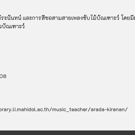
ีระนันทน์ และการสีซอสามสายเพลงขับไม้บัณเฑาะว์ โดยมีผู
วบัณเฑาะว์
208
ibrary.li.mahidol.ac.th/music_teacher/arada-kiranan/