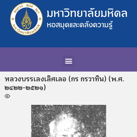
หลวงบรรเลงเลิศเลอ (กร กรวาทิน) (พ.ศ.
๒๔๒๒-๒๕๒๑)