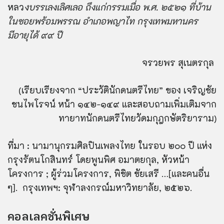
หลว
งบรรเลงเลิศเลอ ถึงแก่กรรมเมื่อ พ.ศ. ๒๕๒๑ ที่บ้าน
ในซอยพร้อมพรรณ อำเภอพญาไท กรุงเทพมหานคร
มีอายุได้ ๙๙ ปี
จรวยพร สุเนตรกุล
(เรียบเรียงจาก “ประวัตินักดนตรีไทย” ของ เจริญชัย
ชนไพโรจน์ หน้า ๑๔๒-๑๔๙ และสอบถามเพิ่มเติมจาก
ทายาทนักดนตรีไทยวัดมกุฎกษัตริยาราม)
ที่มา : นามานุกรมศิลปินเพลงไทย ในรอบ ๒๐๐ ปี แห่ง
กรุงรัตนโกสินทร์ โดยพูนพิศ อมาตยกุล, หัวหน้า
โครงการ ; ผู้ร่วมโครงการ, พิชิต ชัยเสรี …[และคนอื่น
ๆ]. กรุงเทพฯ: จุฬาลงกรณ์มหาวิทยาลัย, ๒๕๒๖.
คอลเลคชั่นพิเศษ