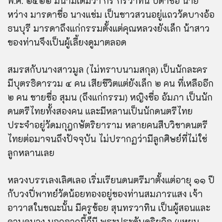
พ.ศ. ๒๔๒๒ มีนามเดิมว่า กร กรวาทิน บิดาชื่อ นาย
หว่าง มารดาชื่อ นางแช่ม เป็นชาวสวนอยู่แถววัดบางอ้อ
ธนบุรี มารดาถึงแก่กรรมตั้งแต่คุณหลวงยังเล็ก น้าสาว
ของท่านจึงเป็นผู้เลี้ยงดูมาตลอด
สมรสกับนางสาวมูล (ไม่ทราบนามสกุล) เป็นนักละคร
มีบุตรธิดารวม ๔ คน เสียชีวิตแต่ยังเล็ก ๒ คน ที่เหลืออีก
๒ คน ชายชื่อ สุมน (ถึงแก่กรรม) หญิงชื่อ อัมภา เป็นนัก
ดนตรีไทยทั้งสองคน และมีหลานเป็นนักดนตรีไทย
ประจำอยู่วัดมกุฎกษัตริยาราม หลายคนสืบวิชาดนตรี
ไทยต่อมาจนถึงปัจจุบัน ไม่ปรากฏว่ามีลูกศิษย์ที่ไม่ใช่
ลูกหลานเลย
หลวงบรรเลงเลิศเลอ เริ่มเรียนดนตรีมาตั้งแต่อายุ ๑๑ ปี
กับวงปี่พาทย์วัดน้อยทองอยู่ของท่านสมภารแสง เจ้า
อาวาสในขณะนั้น มีครูช้อย สุนทรวาทิน เป็นผู้สอนและ
ควบคุมวง นอกจากนี้ก็มี พระประดับดุริยกิจ (แหยม