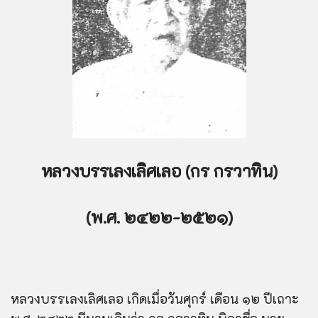
หลวงบรรเลงเลิศเลอ (กร กรวาทิน)
(พ.ศ. ๒๔๒๒-๒๕๒๑)
หลวงบรรเลงเลิศเลอ เกิดเมื่อวันศุกร์ เดือน ๑๒ ปีเถาะ