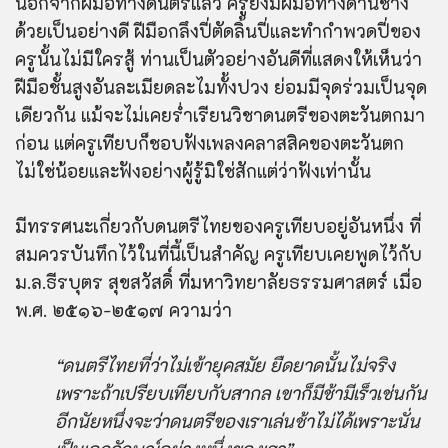
นอกจากฝีมือทางดนตรีแล้ว ครูยังมีฝีมือทางด้านช่าง
ด้วยเป็นอย่างดี ฝีมือกลึงปี่ตัดลิ้นปี่และทำกำพวดปี่ของ
ครูนั้นไม่มีใครสู้ ท่านเป็นตัวอย่างอันดีที่แสดงให้เห็นว่า
ฝีมือชั้นสูงอันละเมียดละไมทั้งปวง ย่อมมีจุดร่วมเป็นจุด
เดียวกัน แม้จะไม่เคยร่ำเรียนวิชาดนตรีของตะวันตกมา
ก่อน แต่ครูเทียบก็ชอบฟังเพลงคลาสสิคของตะวันตก
ไม่ใช่น้อยและฟังอย่างผู้รู้มิใช่สักแต่ว่าฟังเท่านั้น
มีทรรศนะเกี่ยวกับดนตรีไทยของครูเทียบอยู่อันหนึ่ง ที่
สมควรบันทึกไว้ในที่นี้เป็นสำคัญ ครูเทียบเคยพูดไว้กับ
ม.ล.ธีรบุตร สุขสวัสดิ์ ที่มหาวิทยาลัยธรรมศาสตร์ เมื่อ
พ.ศ. ๒๕๑๖-๒๕๑๗ ความว่า
“ดนตรีไทยที่ว่าไม่เข้ายุคสมัย ยืดยาดนั้นไม่จริง
เพราะถ้าเปรียบเทียบกับสากล เขาก็มีช้ามีเร็วเช่นกัน
อีกนัยหนึ่งจะว่าดนตรีของเราเล่นช้าไม่ได้เพราะนั่น