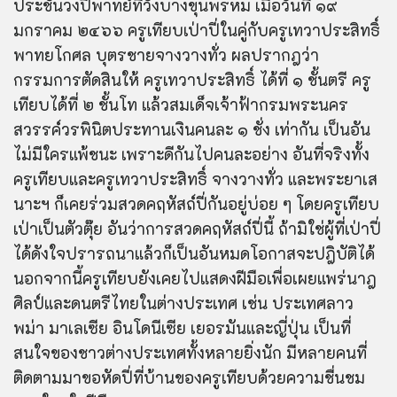
ประชันวงปี่พาทย์ที่วังบางขุนพรหม เมื่อวันที่ ๑๙
มกราคม ๒๔๖๖ ครูเทียบเป่าปี่ในคู่กับครูเทวาประสิทธิ์
พาทยโกศล บุตรชายจางวางทั่ว ผลปรากฎว่า
กรรมการตัดสินให้ ครูเทวาประสิทธิ์ ได้ที่ ๑ ชั้นตรี ครู
เทียบได้ที่ ๒ ชั้นโท แล้วสมเด็จเจ้าฟ้ากรมพระนคร
สวรรค์วรพินิตประทานเงินคนละ ๑ ชั่ง เท่ากัน เป็นอัน
ไม่มีใครแพ้ชนะ เพราะดีกันไปคนละอย่าง อันที่จริงทั้ง
ครูเทียบและครูเทวาประสิทธิ์ จางวางทั่ว และพระยาเส
นาะฯ ก็เคยร่วมสวดคฤหัสถ์ปี่กันอยู่บ่อย ๆ โดยครูเทียบ
เป่าเป็นตัวตุ๊ย อันว่าการสวดคฤหัสถ์ปี่นี้ ถ้ามิใช่ผู้ที่เป่าปี่
ได้ดังใจปรารถนาแล้วก็เป็นอันหมดโอกาสจะปฎิบัติได้
นอกจากนี้ครูเทียบยังเคยไปแสดงฝีมือเพื่อเผยแพร่นาฎ
ศิลป์และดนตรีไทยในต่างประเทศ เช่น ประเทศลาว
พม่า มาเลเซีย อินโดนีเซีย เยอรมันและญี่ปุ่น เป็นที่
สนใจของชาวต่างประเทศทั้งหลายยิ่งนัก มีหลายคนที่
ติดตามมาขอหัดปี่ที่บ้านของครูเทียบด้วยความชื่นชม