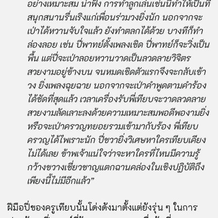
อย่างเหมาะสม น่าฟัง การทำลูกเล่นเช่นนี้ทำให้เป็นที่
สนุกสนานรื่นเริงแก่เพื่อนร่วมวงยิ่งนัก นอกจากจะ
เป่าได้หวานจับใจแล้ว ยังทำตลกได้ด้วย บางทีก็ทำ
ล่องลอย เช่น ปี่พาทย์ตั้งเพลงเชิด ปี่พาทย์ก็จะวิ่งเป็น
พื้น แต่ปี่จะเป่าลอยหวานวาดเป็นลวดลายวิจิตร
สวยงามอยู่ข้างบน จนหมดเชิดตัวแรกจึงจะกลับเข้า
วง ยิ่งเพลงฉุยฉาย นอกจากจะเป่าคำพูดตามคำร้อง
ได้ชัดที่สุดแล้ว เวลาเครื่องรับพี่เทียบจะวาดลวดลาย
สวยงามลัดเลาะลงด้วยความเหมาะสมพอดีพองามยิ่ง
หรือจะเป่าครวญทยอยรวมเข้ามากับร้อง พี่เทียบ
ครวญได้ไพเราะนัก ปี่ชวายิ่งวิเศษหาใครเทียบเคียง
ไม่ได้เลย ข้าพเจ้าแน่ใจว่าจะหาใครที่ไหนมีความรู้
กว้างขวางเชี่ยวชาญแตกฉานคล่องในเชิงปฏิบัติถึง
เพียงนี้ไม่มีอีกแล้ว”
ฝีมือปี่ของครูเทียบนั้นโด่งดังมาตั้งแต่ยังรุ่น ๆ ในการ