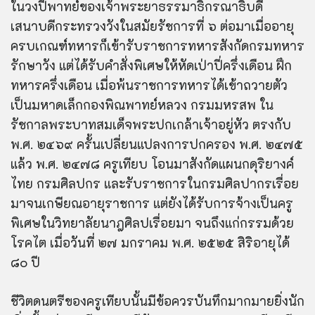
ในวงปี่พาทย์ของเจ้าพระยาธรรมาธิกรณาธิบดี
เสนาบดีกระทรวงวังในสมัยรัชการที่ ๖ ต่อมาเมื่ออายุ
ครบเกณฑ์ทหารก็เข้ารับราชการทหารสังกัดกรมทหาร
รักษาวัง แต่ได้รับคำสั่งพิเศษให้หัดเป่าปี่ครึ่งเดือน ฝึก
ทหารครึ่งเดือน เมื่อพ้นราชการทหารได้เข้าถวายตัว
เป็นมหาดเล็กกองพิณพาทย์หลวง กรมมหรสพ ใน
รัชกาลพระบาทสมเด็จพระปกเกล้าเจ้าอยู่หัว ตรงกับ
พ.ศ. ๒๔๖๙ ครั้นเปลี่ยนแปลงการปกครอง พ.ศ. ๒๔๗๕
แล้ว พ.ศ. ๒๔๗๘ ครูเทียบ โอนมาสังกัดแผนกดุริยางค์
ไทย กรมศิลปกร และรับราชการในกรมศิลปากรเรื่อย
มาจนเกษียณอายุราชการ แต่ยังได้รับการจ้างเป็นครู
พิเศษในวิทยาลัยนาฎศิลปเรื่อยมา จนถึงแก่กรรมด้วย
โรคไต เมื่อวันที่ ๒๗ มกราคม พ.ศ. ๒๕๒๕ สิริอายุได้
๘๐ ปี
ชีวิตดนตรีของครูเทียบนั้นมีข้อควรบันทึกมากมายยิ่งนัก