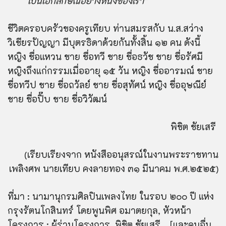
เป็นเอกลักษณ์อย่างหนึ่งของเรา”
ชีวิตครอบครัวของครูเทียบ ท่านสมรสกับ น.ส.สว่าง
วิเชียรปัญญา มีบุตรธิดาด้วยกันทั้งสิ้น ๑๒ คน ดังนี้
หญิง ชื่อแหวน ชาย ชื่อทวี ชาย ชื่อธวัช ชาย ชื่อรัศมี
หญิงถึงแก่กรรมเมื่ออายุ ๑๕ วัน หญิง ชื่ออารมณ์ ชาย
ชื่อทวีป ชาย ชื่อถวัลย์ ชาย ชื่อสุทัศน์ หญิง ชื่ออุษณีย์
ชาย ชื่อปิ๊บ ชาย ชื่อวิวัฒน์
พิชิต ชัยเสรี
(เรียบเรียงจาก หนังสืออนุสรณ์ในงานพระราชทาน
เพลิงศพ นายเทียบ คงลายทอง ๓๑ มีนาคม พ.ศ.๒๕๒๕)
ที่มา : นามานุกรมศิลปินเพลงไทย ในรอบ ๒๐๐ ปี แห่ง
กรุงรัตนโกสินทร์ โดยพูนพิศ อมาตยกุล, หัวหน้า
โครงการ ; ผู้ร่วมโครงการ, พิชิต ชัยเสรี …[และคนอื่น