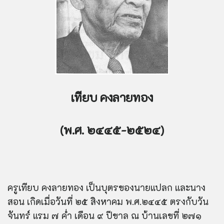
เทียบ คงลายทอง
(พ.ศ. ๒๔๔๕-๒๕๒๔)
ครูเทียบ คงลายทอง เป็นบุตรของนายแปลก และนาง
สอน เกิดเมื่อวันที่ ๒๕ สิงหาคม พ.ศ.๒๔๔๕ ตรงกับวัน
จันทร์ แรม ๗ ค่ำ เดือน ๙ ปีขาล ณ บ้านเลขที่ ๒๗๑