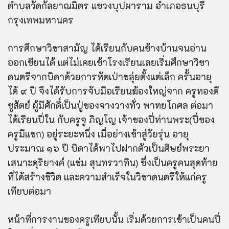
ตำบลวัดกัลยาณมิตร แขวงบุปผาราม อำเภอธนบุรี
กรุงเทพมหานคร
การศึกษาวิชาสามัญ ได้เรียนกับคนข้างบ้านจนอ่าน
ออกเขียนได้ แต่ไม่เคยเข้าโรงเรียนเลยเริ่มศึกษาวิชา
ดนตรีจากบิดาด้วยการหัดเป่าขลุ่ยตั้งแต่เล็ก ครั้นอายุ
ได้ ๙ ปี จึงได้รับการจับมือเรียนฆ้องใหญ่จาก ครูทองดี
ชูสัตย์ ผู้มีศักดิ์เป็นปู่ของจางวางทั่ว พาทยโกศล ต่อมา
ได้เรียนปี่ใน กับครูจู ภิญโญ เจ้าของปี่ท่านพระ(ปี่ของ
ครูมีแขก) อยู่ระยะหนึ่ง เมื่อย่างเข้าสู่วัยรุ่น อายุ
ประมาณ ๑๖ ปี บิดาได้พาไปฝากตัวเป็นศิษย์พระยา
เสนาะดุริยางค์ (แช่ม สุนทรวาทิน) ซึ่งเป็นครูคนสุดท้าย
ที่ได้สร้างชีวิต และความสำเร็จในวิชาดนตรีให้แก่ครู
เทียบต่อมา
หน้าที่การงานของครูเทียบนั้น เริ่มด้วยการเข้าเป็นคนปี่