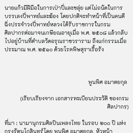
นายแก้วมีฝีมือในการเป่าปี่และขลุ่ย แต่ไม่ถนัดในการ
บรรเลงปี่พาทย์และฆ้อง โดยปกติจะทำหน้าที่เป็นคนตี
ฉิ่งประจำวงปี่พาทย์หลวงได้รับราชการในกรม
ศิลปากรต่อมาจนเกษียณอายุเมื่อ พ.ศ. ๒๕๐๘ แล้วกลับ
ไปอยู่บ้านที่ตำบลวัดอรุณราชวราราม ถึงแก่กรรมเมื่อ
ประมาณ พ.ศ. ๒๕๑๐ ด้วยโรคพิษสุราเรื้อรัง
พูนพิศ อมาตยกุล
(เรียบเรียงจาก เอกสารทะเบียนประวัติ ของกรม
ศิลปากร)
ที่มา : นามานุกรมศิลปินเพลงไทย ในรอบ ๒๐๐ ปี แห่ง
กรุงรัตนโกสินทร์โดย พูนพิศ อมาตยกุล, หัวหน้า