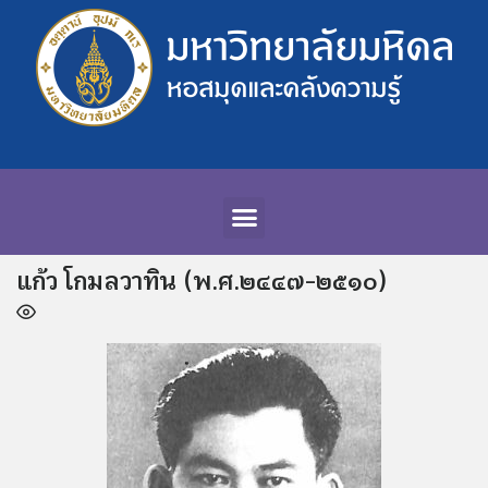
แก้ว โกมลวาทิน (พ.ศ.๒๔๔๗-๒๕๑๐)