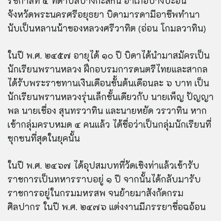
รัชกาลที่ ๕ ที่ตำบลบางกะสัhน อำเภอบางปะอิน
จังหวัดพระนครศรีอยุธยา บิดามารดามีอาชีพทำนา
นับเป็นหลานน้าของหลวงศรีวาทิต (อ่อน โกมลวาทิน)
ในปี พ.ศ. ๒๔๕๗ อายุได้ ๑๐ ปี บิดาได้นำมาสมัครเป็น
นักเรียนพรานหลวง ฝึกอบรมการดนตรีไทยและสากล
ได้รับพระราชทานเงินเดือนขั้นต้นเดือนละ ๖ บาท เป็น
นักเรียนพรานหลวงรุ่นเล็กชั้นเดียวกับ นายเพ็ญ ปัญญา
พล นายเชื่อง สุนทรวาทิน และนายหยัด วรวาทิน หาก
เข้ากลุ่มครบหมด ๔ คนแล้ว ได้ชื่อว่าเป็นกลุ่มนักเรียนที่
ซุกซนที่สุดในยุคนั้น
ในปี พ.ศ. ๒๔๖๗ ได้อุปสมบทที่วัดเชิงท่าแล้วเข้ารับ
ราชการเป็นทหารราบอยู่ ๑ ปี จากนั้นได้กลับมารับ
ราชการอยู่ในกรมมหรสพ จนย้ายมาสังกัดกรม
ศิลปากร ในปี พ.ศ. ๒๔๗๖ แต่งงานมีภรรยาชื่อฉอ้อน