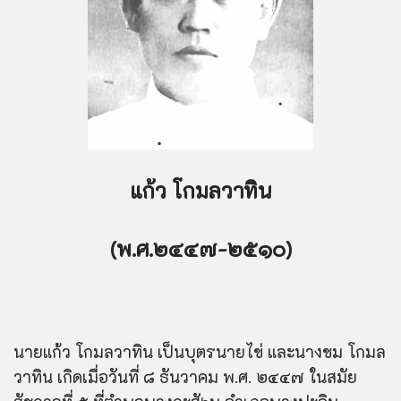
แก้ว โกมลวาทิน
(พ.ศ.๒๔๔๗-๒๕๑๐)
นายแก้ว โกมลวาทิน เป็นบุตรนายไข่ และนางชม โกมล
วาทิน เกิดเมื่อวันที่ ๘ ธันวาคม พ.ศ. ๒๔๔๗ ในสมัย