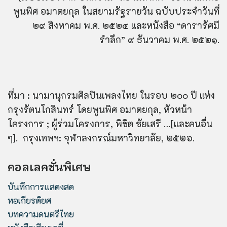
พูนพิศ อมาตยกุล ในสยามรัฐรายวัน ฉบับประจำวันที่
๒๙ สิงหาคม พ.ศ. ๒๕๒๔ และหนังสือ “ดารารัศมี
รำลึก” ๙ ธันวาคม พ.ศ. ๒๕๒๑.
ที่มา : นามานุกรมศิลปินเพลงไทย ในรอบ ๒๐๐ ปี แห่ง
กรุงรัตนโกสินทร์ โดยพูนพิศ อมาตยกุล, หัวหน้า
โครงการ ; ผู้ร่วมโครงการ, พิชิต ชัยเสรี …[และคนอื่น
ๆ]. กรุงเทพฯ: จุฬาลงกรณ์มหาวิทยาลัย, ๒๕๒๖.
คอลเลคชั่นพิเศษ
บันทึกการแสดงสด
หอเกียรติยศ
บทความดนตรีไทย