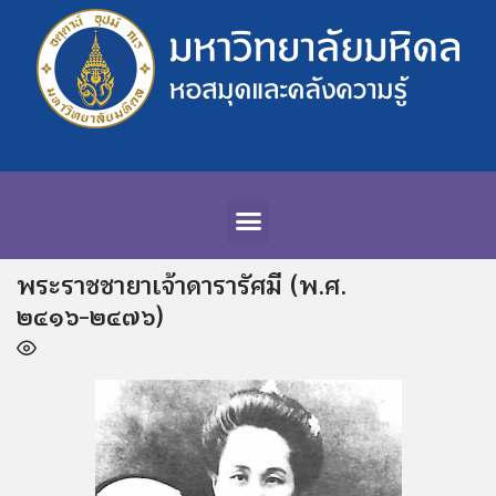
พระราชชายาเจ้าดารารัศมี (พ.ศ.
๒๔๑๖-๒๔๗๖)