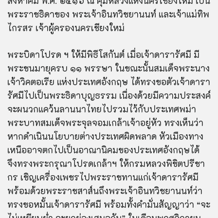
สิงหาคม พ.ศ. ๒๔๑๖ ณ คุ้มหลวงแห่งนครเชียงใหม่ เป็น
พระราชธิดาของ พระเจ้าอินทวิชยานนท์ และเจ้าแม่ทิพ
ไกรสร เจ้าผู้ครองนครเชียงใหม่
พระบิดาโปรด ฯ ให้มีพิธีโสกันต์ เมื่อเจ้าดารารัศมี มี
พระชนมายุครบ ๑๑ พรรษา ในขณะนั้นสมเด็จพระนาง
เจ้าวิคตอเรีย แห่งประเทศอังกฤษ ได้ทรงขอตัวเจ้าดารา
รัศมีไปเป็นพระธิดาบุญธรรม เนื่องด้วยมีความประสงค์
จะผนวกแคว้นลานนาไทยไปรวมไว้กับประเทศพม่า
พระบาทสมเด็จพระจุลจอมเกล้าเจ้าอยู่หัว ทรงเห็นว่า
หากดำเนินนโยบายต่างประเทศผิดพลาด หัวเมืองทาง
เหนืออาจตกไปเป็นอาณานิคมของประเทศอังกฤษได้
จึงทรงพระกรุณาโปรดเกล้าฯ ให้กรมหลวงพิชิตปรีชา
กร เชิญเครื่องเพชรไปพระราชทานแก่เจ้าดารารัศมี
พร้อมด้วยพระราชสาส์นถึงพระเจ้าอินทวิชยานนท์ว่า
ทรงขอหมั้นเจ้าดารารัศมี พร้อมทั้งคำมั่นสัญญาว่า “จะ
ไม่เหยียบย่ำ จะยกย่องเสมอกัน” ในเดือนพฤศจิกายน