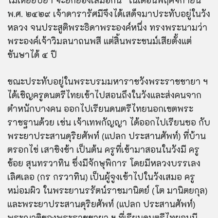
พ.ศ. ๒๔๒๙ เจ้าดารารัศมีจึงได้เสด็จมาประทับอยู่ในวัง
หลวง จนประสูติพระธิดาพระองค์หนึ่ง ทรงพระนามว่า
พระองค์เจ้าวิมลนาถนพสี แต่สิ้นพระชนม์เสียตั้งแต่
ชันษาได้ ๔ ปี
ขณะประทับอยู่ในพระบรมมหาราชวังพระราชชายา ฯ
ได้เชิญครูดนตรีไทยเข้าไปสอนถึงในวังและส่งคนจาก
ตำหนักบางคน ออกไปเรียนดนตรีไทยนอกเขตพระ
ราชฐานด้วย เช่น เจ้าเทพกัญญา ได้ออกไปเรียนซอ กับ
พระยาประสานดุริยศัพท์ (แปลก ประสานศัพท์) ที่บ้าน
ตรอกไข่ เสาชิงช้า เป็นต้น ครูที่เข้ามาสอนในวังมี ครู
ช้อย สุนทรวาทิน ซึ่งมีจักษุพิการ โดยมีหลวงบรรเลง
เลิศเลอ (กร กรวาทิน) เป็นผู้จูงเข้าไปในวังเสมอ ครู
หม่อมผิว ในพระยานรรัตน์ราชมานิตย์ (โต มานิตยกุล)
และพระยาประสานดุริยศัพท์ (แปลก ประสานศัพท์)
พระญาติของพระราชชายา ฯ ที่เรียนดนตรีไทยจนมี