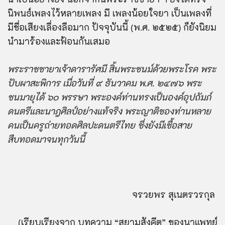
นิพนธ์เพลงไว้หลายเพลง มี เพลงน้อยใจยา เป็นเพลงที่
มีชื่อเสียงเลื่องลือมาก ปัจจุบันนี้ (พ.ศ. ๒๕๒๕) ก็ยังนิยม
นำมาร้องและฟ้อนกันเสมอ
พระราชชายาเจ้าดารารัศมี สิ้นพระชนม์ด้วยพระโรค พระ
ปับผาสะพิการ เมื่อวันที่ ๙ ธันวาคม พ.ศ. ๒๔๗๖ พระ
ชนมายุได้ ๖๐ พรรษา พระองค์ท่านทรงเป็นองค์อุปถัมภ์
ดนตรีและนาฎศิลป์อย่างแท้จริง พระญาติของท่านหลาย
คนเป็นครูถ่ายทอดศิลปะดนตรีไทย ซึ่งยังมีเชื้อสาย
สืบทอดมาจนทุกวันนี้
จรวยพร สุเนตรวรกุล
(เรียบเรียงจาก บทความ “สยามสังคีต” ของนาแพทย์