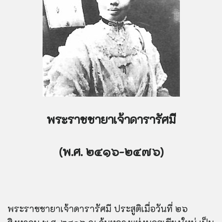
พระราชชายาเจ้าดารารัศมี
(พ.ศ. ๒๔๑๖-๒๔๗๖)
พระราชชายาเจ้าดารารัศมี ประสูติเมื่อวันที่ ๒๖