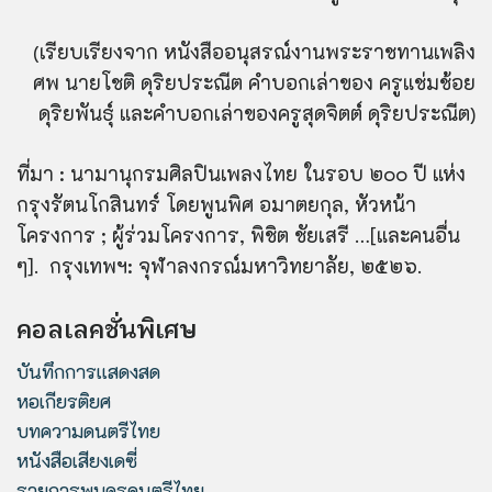
(เรียบเรียงจาก หนังสืออนุสรณ์งานพระราชทานเพลิง
ศพ นายโชติ ดุริยประณีต คำบอกเล่าของ ครูแช่มช้อย
ดุริยพันธุ์ และคำบอกเล่าของครูสุดจิตต์ ดุริยประณีต)
ที่มา : นามานุกรมศิลปินเพลงไทย ในรอบ ๒๐๐ ปี แห่ง
กรุงรัตนโกสินทร์ โดยพูนพิศ อมาตยกุล, หัวหน้า
โครงการ ; ผู้ร่วมโครงการ, พิชิต ชัยเสรี …[และคนอื่น
ๆ]. กรุงเทพฯ: จุฬาลงกรณ์มหาวิทยาลัย, ๒๕๒๖.
คอลเลคชั่นพิเศษ
บันทึกการแสดงสด
หอเกียรติยศ
บทความดนตรีไทย
หนังสือเสียงเดซี่
รายการพบครูดนตรีไทย