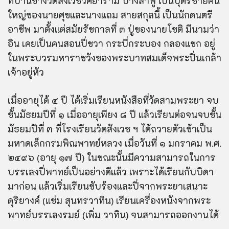
ที่บ้านข้างวัดสังเวชวิศยาราม บางลำพู เป็นบุตรชายคน
ใหญ่ของนายศุขและนางแถม สายสกุลนี้ เป็นนักดนตรี
อาชีพ มาตั้งแต่สมัยรัชกาลที่ ๓ ปู่ของนายโชติ มีนามว่า
อิน เคยเป็นคนสอนปี่ชวา กระบี่กระบอง กลองแขก อยู่
ในพระบวรมหาราชวังของพระบาทสมเด็จพระปิ่นเกล้า
เจ้าอยู่หัว
เมื่ออายุได้ ๔ ปี ได้เริ่มเรียนหนังสือที่วัดสามพระยา จบ
ชั้นมัธยมปีที่ ๑ เมื่ออายุเพียง ๘ ปี แล้วเรียนต่อจนจบชั้น
มัธยมปีที่ ๓ ที่โรงเรียนวัดสังเวช ฯ ได้ถวายตัวเข้าเป็น
มหาดเล็กกรมพิณพาทย์หลวง เมื่อวันที่ ๑ มกราคม พ.ศ.
๒๔๙๖ (อายุ ๑๗ ปี) ในขณะนั้นมีความสามารถในการ
บรรเลงปี่พาทย์เป็นอย่างดีแล้ว เพราะได้เรียนกับบิดา
มาก่อน แล้วเริ่มเรียนขับร้องและปี่จากพระยาเสนาะ
ดุริยางค์ (แช่ม สุนทรวาทิน) เรียนเครื่องหนังจากพระ
พาทย์บรรเลงรมย์ (เพิ่ม วาทิน) จนสามารถออกงานได้