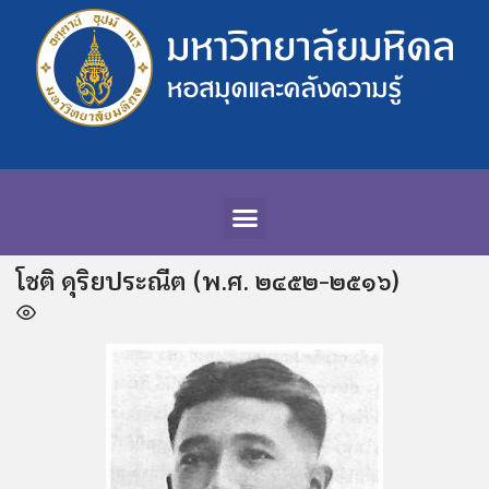
โชติ ดุริยประณีต (พ.ศ. ๒๔๕๒-๒๕๑๖)