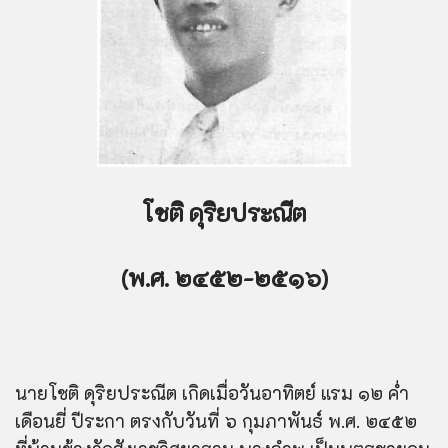
โชติ ดุริยประณีต
(พ.ศ. ๒๔๕๒-๒๕๑๖)
นายโชติ ดุริยประณีต เกิดเมื่อวันอาทิตย์ แรม ๑๒ ค่ำ
เดือนยี่ ปีระกา ตรงกับวันที่ ๖ กุมภาพันธ์ พ.ศ. ๒๔๕๒