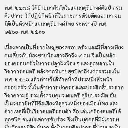
พ.ศ. ๒๔๗๘ ได้ย้ายมาสังกัดในแผนกดุริยางค์ศิลป์ กรม
ศิลปากร ได้ปฏิบัติหน้าที่ในราชการด้วยดีตลอดมา จน
ได้เป็นหัวหน้าแผนกดุริยางค์ไทย ระหว่างปี พ.ศ.
๒๕๐๐-พ.ศ. ๒๕๑๐
เนื่องจากเป็นพี่ชายใหญ่ของครอบครัว และมีพี่สาวเพียง
คนเดี่ยวกับน้องชายน้องสาวอีกถึง ๙ คน จึงเป็นหลัก
ของครอบครัวในการปลูกฝังน้อง ๆ และลูกหลานใน
วิชาการดนตรี หลังจากที่นายศุขบิดาถึงแก่กรรมลงใน
พ.ศ. ๒๕๐๖ แล้วท่านก็ได้ทำหน้าที่ประหนึ่งหัวหน้า
ครอบครัว ทั้งในด้านการปกครองและประสิทธิ์ประสาท
วิชาความรู้ รวมทั้งควบคุมวงดนตรี ดุริยประณีต อัน
เป็นวงอาชีพที่มีชื่อเสียงที่สุดวงหนึ่งของเมืองไทย และ
ด้วยเหตุที่เป็นวิชาดนตรีรอบตัว คือ เล่นเครื่องดนตรีได้
ทุกชนิด จนแม้แต่การขับร้อง จึงเป็นบุคคลที่มีผู้เคารพ
นับถือและมีศิษย์มาก ทั้งในกรมศิลปากร ที่บ้านและใน