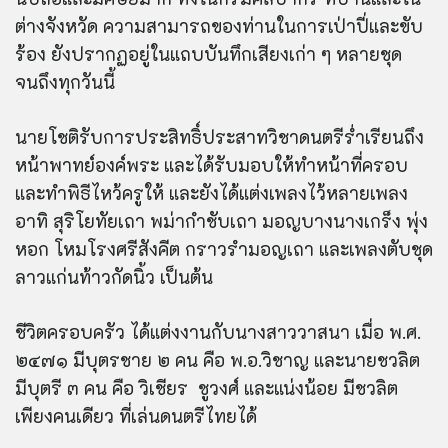
ต่างจังหวัด ความสามารถของท่านในการเป่าปี่และขับ
ร้อง ยังปรากฏอยู่ในแถบบันทึกเสียงเก่า ๆ หลายชุด
จนถึงทุกวันนี้
นายโชติรับการประสิทธิ์ประสาทวิชาดนตรีร่ำเรียนถึง
หน้าพาทย์องค์พระ และได้รับมอบให้ทำหน้าที่ครอบ
และทำพิธีไหว้ครูให้ และยังได้แต่งเพลงไว้หลายเพลง
อาทิ สุริโยทัยเถา พม่ากำชับเถา มอญบางนางเกร็ง พุ่ง
หอก โหมโรงศรีสังคีต กราวรำมอญเถา และเพลงตับชุด
ลาวแก่นท้าวกัดนิ้ว เป็นต้น
ชีวิตครอบครัว ได้แต่งงานกับนางสาววาสนา เมื่อ พ.ศ.
๒๔๗๑ มีบุตรชาย ๒ คน คือ พ.อ.วิชาญ และนายชวลิต
มีบุตรี ๓ คน คือ วิเชียร ชูวงศ์ และแน่งน้อย มีชวลิต
เพียงคนเดียว ที่เล่นดนตรีไทยได้