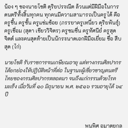
น้อง ๆ ของนายโชติ ดุริยประณีต ล้วนแต่มีฝีมือในการ
ดนตรีทั้งสิ้นทุกคน ทุกคนมีความสามารถเป็นครูได้ คือ
ครูชื้น ครูชั้น ครูแช่มช้อย (ภรรยาครูเหนี่ยว ดุริยพันธุ์)
ครูเชื่อม (สุดา เขียววิจิตร) ครูชมชื่น ครูทัศนีย์ ครูสุด
จิตต์ และคนสุดท้ายเป็นนักระนาดเอกฝีมือเยี่ยม ชื่อ สืบ
สุด (ไก่)
นายโชติ รับราชการจนเกษียณอายุ แต่ทางกรมศิลปากร
ได้ยกย่องให้ปฏิบัติหน้าที่ต่อ ในฐานะผู้เชี่ยวชาญดนตรี
ไทยของกรมศิลปากรตลอดมา จนถึงแก่กรรมด้วยโรค
มะเร็ง เมื่อวันที่ ๑๐ มิถุนายน พ.ศ. ๒๕๑๖ รวมอายุได้ ๖๔
ปี
พูนพิศ อมาตยกุล