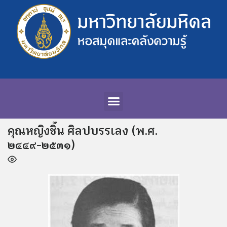
คุณหญิงชิ้น ศิลปบรรเลง (พ.ศ.
๒๔๔๙-๒๕๓๑)