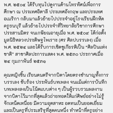
พ.ศ. ๒๕๐๔ ได้รับทุนไปดูงานด้านโทรทัศน์เพื่อการ
ศึกษา ณ ประเทศอิตาลี ประเทศอังกฤษ และประเทศ
อเมริกา กลับมาแล้วย้ายไปประจำอยู่โรงเรียนฝึกหัด
ครูธนบุรี แล้วย้ายไปประจำที่วิทยาลัยวิชาการศึกษา
ประสานมิตร จนเกษียณอายุเมื่อ พ.ศ. ๒๕๐๙ ได้ก่อตั้ง
มูลนิธิหลวงประดิษฐไพเราะ (ศร ศิลปบรรเลง) เมื่อ
พ.ศ. ๒๕๒๔ และได้รับการเชิดชูเกียรติเป็น “ศิลปินแห่ง
ชาติ” สาขาศิลปะการแสดง พ.ศ. ๒๕๓๐ ประกาศเมื่อ
๒๔ กุมภาพันธ์ ๒๕๓๑
คุณหญิงชิ้น เรียนดนตรีจากบิดาโดยตรงชำนาญทั้งการ
บรรเลง ขับร้อง ประพันธ์บทเพลง จนแม้แต่การบันทึก
บทเพลงลงเป็นโน้ตแบบต่าง ๆ เป็นผู้รวบรวมผลงาน
จากบิดาไว้มากที่สุดแล้วถ่ายทอดให้แก่ศิษย์อย่างไม่รู้
จักเหน็ดเหนื่อย มีความอุตสาหะ อดทนเป็นยอดเยี่ยม
และเป็นครูที่ประเสริฐที่สุดคนหนึ่ง ทำหน้าที่ครูอย่าง