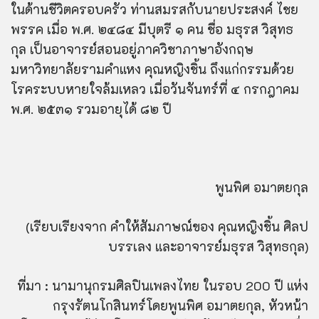
ในด้านชีวิตครอบครัว ท่านสมรสกับนายประสงค์ ไชย
พรรค เมื่อ พ.ศ. ๒๔๘๔ มีบุตรี ๑ คน ชื่อ มธุรส วิสุทธ
กุล เป็นอาจารย์สอนอยู่ภาควิชาภาษาอังกฤษ
มหาวิทยาลัยรามคำแหง คุณหญิงชิ้น ถึงแก่กรรมด้วย
โรคระบบหายใจล้มเหลว เมื่อวันจันทร์ที่ ๔ กรกฎาคม
พ.ศ. ๒๕๓๑ รวมอายุได้ ๘๒ ปี
พูนพิศ อมาตยกุล
(เรียบเรียงจาก คำให้สัมภาษณ์ของ คุณหญิงชิ้น ศิลป
บรรเลง และอาจารย์มธุรส วิสุทธกุล)
ที่มา : นามานุกรมศิลปินเพลงไทย ในรอบ 200 ปี แห่ง
กรุงรัตนโกสินทร์โดยพูนพิศ อมาตยกุล, หัวหน้า