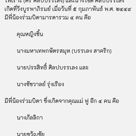
ไพเราะ (ศร ศิลปบรรเลง) และนางโชติ ศิลปบรรเลง
เกิดที่วังบูรพาภิรมย์ เมื่อวันที่ ๕ กุมภาพันธ์ พ.ศ. ๒๔๔๙
มีพี่น้องร่วมบิดามารดารวม ๔ คน คือ
คุณหญิงชิ้น
นางมหาเทพกษัตรสมุห (บรรเลง สาคริก)
นายประสิทธิ์ ศิลปบรรเลง และ
นางชัชวาลย์ รุ่งเรือง
มีพี่น้องร่วมบิดา ซึ่งเกิดจากคุณแม่ ฟู อีก ๔ คน คือ
นางภัลลิกา
นายขวัญชัย