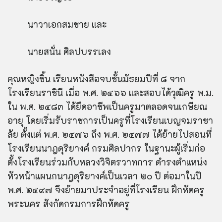
นาวาเอกสมชาย และ
นายสนั่น ศิลปบรรเลง
คุณหญิงชิ้น เรียนหนังสือจบชั้นมัธยมปีที่ ๘ จาก
โรงเรียนราชินี เมื่อ พ.ศ. ๒๔๖๖ และสอบได้วุฒิครู พ.ม.
ใน พ.ศ. ๒๔๘๓ ได้ยึดอาชีพเป็นครูมาตลอดจนเกษียณ
อายุ โดยเริ่มรับราชการเป็นครูที่โรงเรียนเบญจมราชา
ลัย ตั้งแต่ พ.ศ. ๒๔๗๖ ถึง พ.ศ. ๒๔๗๗ ได้ย้ายไปสอนที่
โรงเรียนนาฎดุริยางค์ กรมศิลปากร ในฐานะผู้เริ่มก่อ
ตั้งโรงเรียนร่วมกับหลวงวิจิตรวาทการ ดำรงตำแหน่ง
หัวหน้าแผนกนาฎดุริยางค์เป็นเวลา ๒๐ ปี ต่อมาในปี
พ.ศ. ๒๔๙๗ จึงย้ายมาประจำอยู่ที่โรงเรียน ฝึกหัดครู
พระนคร สังกัดกรมการฝึกหัดครู