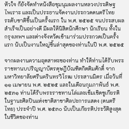
หัวใจ ก็ยังจัดทำหนังสือชุมนุมผลงานหลวงประดิษฐ
ไพเราะ และเป็นประธานจัดงานประกวดดนตรีไทย
ระดับชาติขึ้นเป็นครั้งแรก ใน พ.ศ. ๒๕๒๕ จนประสบผล
สำเร็จเป็นอย่างดี มีผลให้นิสิตนักศึกษา นักเรียน ทั้งใน
กรุงเทพฯ และต่างจังหวัดเข้ามาร่วมประกวดเป็นครั้ง
แรก นับเป็นงานใหญ่ชิ้นล่าสุดของท่านในปี พ.ศ. ๒๕๒๕
จากผลงานความอุตสาหะของท่าน ทำให้ท่านได้รับพระ
ราชทานบปริญญาบัตรดุษฎีบัณฑิตกิตติมศักดิ์ จาก
มหาวิทยาลัยศรีนครินทรวิโรฒ ประสานมิตร เมื่อวันที่
๑๑ เมษายน พ.ศ. ๒๕๒๕ และในเดือนกุมภาพันธ์ พ.ศ.
๒๕๓๑ ท่านได้รับพระราชทานโล่และเข็มเชิดชูเกียรติ
ในฐานะศิลปินแห่งชาติสาขาศิลปะการแสดง (ดนตรี
ไทย) ประจำปี พ.ศ. ๒๕๓๐ นับเป็นเกียรติประวัติสูงสุด
ในชีวิตของท่าน