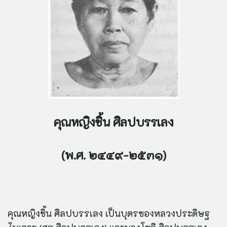
คุณหญิงชิ้น ศิลปบรรเลง
(พ.ศ. ๒๔๔๙-๒๕๓๑)
คุณหญิงชิ้น ศิลปบรรเลง เป็นบุตรของหลวงประดิษฐ