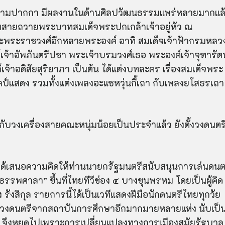
ยนามปากกา มีผลงานในด้านศิลปวัฒนธรรมแพร่หลายมากแล
ามสายถวายพระบาทสมเด็จพระปกเกล้าเจ้าอยู่หัว ณ
 และพระราชวงศ์อีกหลายพระองค์ อาทิ สมเด็จเจ้าฟ้ากรมหลว
จ้าอัพภันตรีปชา พระเจ้าบรมวงศ์เธอ พระองค์เจ้าจุฑารัตน
้าอดิสัยสุริยาภา เป็นต้น ได้แต่งบทละคร เรื่องสมเด็จพระ
์แสดง รวมทั้งแต่งเพลงอะแซหวุ่นกี้เถา กับเพลงยโสธรเถา
วงเครื่องสายคณะหนุ่มน้อยเป็นประจำแล้ว ยังตั้งวงดนตร
ได้เสนอความคิดให้ท่านนายกรัฐมนตรีสนับสนุนการเล่นดนต
รรพศาลา” ขึ้นที่ไทยทีวีช่อง ๔ บางขุนพรหม โดยเป็นผู้คิด
ังสิกุล รายการนี้ได้เป็นเวทีแสดงฝีมือนักดนตรีไทยทุกวัย
้งวงดนตรีจากสถาบันการศึกษาอีกมากมายหลายแห่ง นับเป็
ี จึงหยุดไปเพราะการเปลี่ยนแปลงทางการเมืองสมัยรัฐบาล