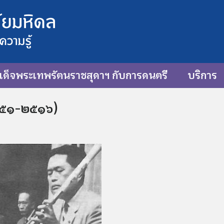
ด็จพระเทพรัตนราชสุดาฯ กับการดนตรี
บริการ
๒๔๕๑-๒๕๑๖)