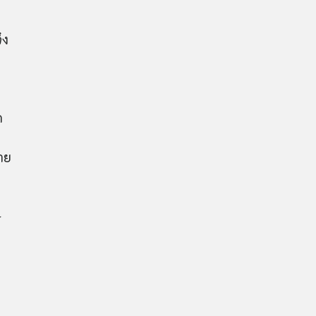
ึง
ก
าย
-