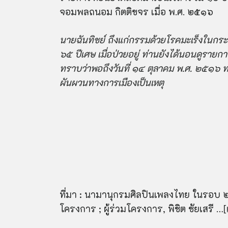
จอมพลถนอม กิตติขจร เมื่อ พ.ศ. ๒๕๑๖
นายฉันทิชย์ ถึงแก่กรรมด้วยโรคมะเร็งในกระเ
๖๕ ปีเศษ เมื่อป่วยอยู่ ท่านยังได้นอนดูรายก
ทราบว่าพอถึงวันที่ ๑๔ ตุลาคม พ.ศ. ๒๕๑๖ 
ผันผวนทางการเมืองเป็นเหตุ
ที่มา : นามานุกรมศิลปินเพลงไทย ในรอบ ๒๐
โครงการ ; ผู้ร่วมโครงการ, พิชิต ชัยเสรี