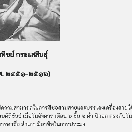
นทิชย์ กระแสสินธุ์
.ศ. ๒๔๕๑-๒๕๑๖)
ทยมีความสามารถในการสีซอสามสายและบรรเลงเครื่องสายได
คีรีขันธ์ เมื่อวันอังคาร เดือน ๖ ขึ้น ๖ ค่ำ ปีวอก ตรงกับวันท
ารดาชื่อ สำเภา มีอาชีพในการประมง