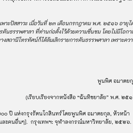
พาะปัสสาวะ เมื่อวันที่ ๒๓ เดือนกรกฎาคม พ.ศ. ๒๕๑๖ อายุได
ารคันธรรพศาลา ที่ท่านก่อตั้งไว้ด้วยความชื่นชม โดยไม่มีโอกา
ทางสถานีโทรทัศน์ก็ได้ล้มเลิกรายการคันธรรพศาลา เพราะคว
พูนพิศ อมาตยก
(เรียบเรียงจากหนังสือ “ฉันทิชยาลัย” พ.ศ. ๒๕๑
๐ ปี แห่งกรุงรัตนโกสินทร์โดยพูนพิศ อมาตยกุล, หัวหน้า
 …[และคนอื่นๆ]. กรุงเทพฯ: จุฬาลงกรณ์มหาวิทยาลัย, ๒๕๒๖.