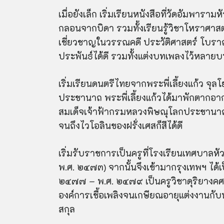
เมื่อยังเล็ก เริ่มเรียนหนังสือที่วัดอัมพาร
กลอนจากบิดา รวมทั้งเรียนรู้วิชาโหราศาสตร์
เชี่ยวชาญในวรรณคดี ประวัติศาสตร์ โบร
ประพันธ์ได้ดี รวมทั้งแต่งบทเพลงไว้หลาย
เริ่มเรียนดนตรีไทยจากพระพี่เลี้ยงแก้ว จุล
ประชานาถ พระพี่เลี้ยงแก้วได้มาพักตากอากา
สมเด็จเจ้าฟ้ากรมหลวงพิษณุโลกประชานาถ) 
จนถึงไวโอลินของฝรั่งเศสก็สีได้ดี
เริ่มรับราชการเป็นครูที่โรงเรียนเทศบาลห
พ.ศ. ๒๔๗๓) จากนั้นจึงเข้ามากรุงเทพฯ ได
๒๔๗๗ – พ.ศ. ๒๔๗๙ เป็นครูวิชาดุริยางค
องค์การเชื้อเพลิงจนเกษียณอายุแต่งงานกับ
สกุล