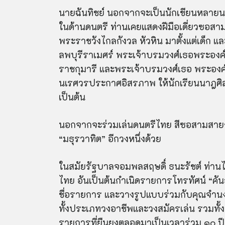
นายฉันทิชย์ นอกจากจะเป็นนักเขียนหลา
ในด้านดนตรี ท่านเคยแสดงฝีมือเดี่ยวซอส
พระราชวังไกลกังวล หัวหิน มาตั้งแต่เด็ก
ลพบุรีราเมศร์ พระเจ้าบรมวงศ์เธอพระองค์เ
ราชกุมารี และพระเจ้าบรมวงศ์เธอ พระองค์เจ
นเรศวรประกาศอิสรภาพ ให้นักเรียนนาฎศิลป
เป็นต้น
นอกจากจะร่วมเล่นดนตรีไทย สีซอสามสายกับ
“มธุรวาทิต” อีกวงหนึ่งด้วย
ในสมัยรัฐบาลจอมพลสฤษดิ์ ธนะรัชต์ ท่าน
ไทย อันเป็นต้นกำเนิดรายการโทรทัศน์ “คันธ
ชื่อรายการ และวางรูปแบบร่วมกับคุณจำนง ร
ทั้งประเภทวงอาชีพและวงสมัครเล่น รวมทั
รายการที่ยืนยงตลอดมาเป็นเวลาร่วม ๑๐ ป