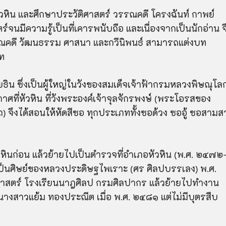
ามหัวหิน และศึกษาประวัติศาสตร์ วรรณคดี โครงฉันท์ กาพย์
จนมีความรู้เป็นที่เคารพนับถือ และเนื่องจากเป็นนักอ่าน จ
าณคดี วัฒนธรรม ศาสนา และกวีนิพนธ์ สามารถแต่งบท
บท
โยธิน ซึ่งเป็นผู้ใหญ่ในวังของสมเด็จเจ้าฟ้ากรมหลวงพิษณุโล
ศที่หัวหิน ที่วังพระองค์เจ้าจุลจักรพงษ์ (พระโอรสของ
จึงได้สอนให้หัดสีซอ ทุกประเภททั้งซอด้วง ซออู้ ซอสามส
ัวหินก่อน แล้วย้ายไปเป็นตำรวจที่อำเภอหัวหิน (พ.ศ. ๒๔๗๒
้เป็นศิษย์ของหลวงประดิษฐไพเราะ (ศร ศิลปบรรเลง) พ.ศ.
ศาสตร์ โรงเรียนนาฎศิลป กรมศิลปากร แล้วย้ายไปทำงาน
นางสาวแย้ม ทองประณีต เมื่อ พ.ศ. ๒๔๘๑ แต่ไม่มีบุตรสืบ