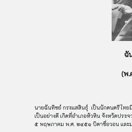
ฉั
(พ
นายฉันทิชย์ กระแสสินธุ์ เป็นนักดนตรีไ
เป็นอย่างดี เกิดที่อำเภอหัวหิน จังหวัดประจวบ
๕ พฤษภาคม พ.ศ. ๒๔๕๑ บิดาชื่อวอน และม