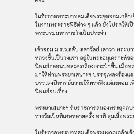
ในรัชกาลพระบาทสมเด็จพระจุลจอมเกล้าเ
ในงานพระราชพิธีต่าง ๆ แล้ว ยังโปรดให้
พระบรมมหาราชวังเป็นประจำ
เจ้าจอม ม.ร.ว.สดับ ลดาวัลย์ เล่าว่า พระบ
หลวงขึ้นเป็นวงแรก อยู่ในพระอนุเคราะห
นิพนธ์กลอนบทละครเรื่องเงาะป่าขึ้น เมื่อ
ท
มาให้ท่านพระยาเสนาะฯ บรรจุเพลงร้องและ
บรรเลงปี่พาทย์ถวายให้ทรงฟังแต่ละตอน เพ
นิพนธ์จบเรื่อง
พระยาเสนาะฯ รับราชการสนองพระยุคลบา
รางวัลเป็นพิเศษหลายครั้ง อาทิ ดุมเสี
้อพ
ระ
ในรัชกาลพระบาทสมเด็จพระมงกุฎเกล้าเจ้า