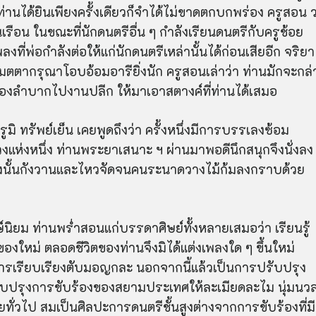
้นท่านได้ยินเพียงครั้งเดียวก็จำได้ไม่ขาดตกบกพร่อง ครูสอน 
้ถุนเรือน ในขณะที่นักดนตรีอื่น ๆ กำลังเรียนดนตรีกับครูช้อย
งที่พ่อกำลังต่อให้แก่นักดนตรีเหล่านั้นได้ก่อนเสียอีก จริยา
ตตากรุณาโอบอ้อมอารียิ่งนัก ครูสอนเล่าว่า ท่านมักจะกล่
็นต้องลำบากไปงานปลีก ให้มาเอาสตางค์ที่ท่านได้เสมอ
 ทรัพย์เย็น เคยพูดถึงว่า ครั้งหนึ่งมีการบรรเลงซ้อม
ห่งหนึ่ง ท่านพระยาเสนาะ ฯ ผ่านมาพอดีนึกสนุกจึงนั่งลง
สเสียงนั้นกังวานและไหวจัดจนคนระนาดวางไม้ก้มลงกราบด้วย
นิยม ท่านพร่ำสอนแก่บรรดาศิษย์ทั้งหลายเสมอว่า เรียนรู้
ของใหม่ ตลอดชีวิตของท่านจึงมิได้แต่งเพลงใด ๆ ขึ้นใหม่
การเรียบเรียงตับมอญกละ นอกจากนี้แล้วเป็นการปรับปรุง
ี่ปรับปรุงการขับร้องของสยามประเทศให้ละเมียดละไม นุ่มนว
ดยทั่วไป สมเป็นศิลปะการดนตรีชั้นสูงต่างจากการขับร้องที่มี