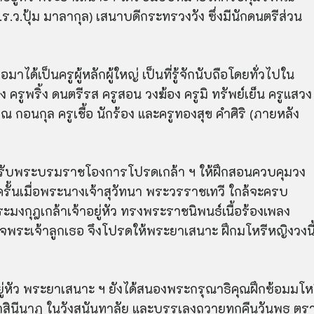
ม.ร.ว.ปุ้ม มาลากุล) เสนาบดีกระทรวงวัง ซึ่งมีนักดนตรีส่วน
อมาได้เป็นครูผู้หลักผู้ใหญ่ เป็นที่รู้จักนับถือโดยทั่วไปใน
 ครูพริ้ง ดนตรีรส ครูสอน วงฆ้อง ครูมิ ทรัพย์เย็น ครูแสวง
รุณ
กอน
กุล ครูเชื้อ นักร้อง และครูทองสุข คำศิริ (ภายหลัง
้รับพระบรมราชโองการโปรดเกล้า ฯ ให้ฝึกสอนควบคุมวง
รั้นเมื่อพระนางเจ้า
สุว
ัท
นา พระวรราชเทวี ใกล้จะครบ
กุฎเกล้าเจ้าอยู่หัว ทรงพระราชนิพนธ์เนื้อร้องเพลง
ระเจ้าลูกเธอ จึงโปรดให้พระยาเสนาะ ฝึกมโหรีหญิงวงนี
่หัว พระยาเสนาะ ฯ ยังได้สนองพระกรุณาธิคุณฝึกซ้อมมโห
า
สินีนาฎ ในวัง
สุนัน
ทาลัย และบรรเลงถวายทุกคืนวันพุธ ตร