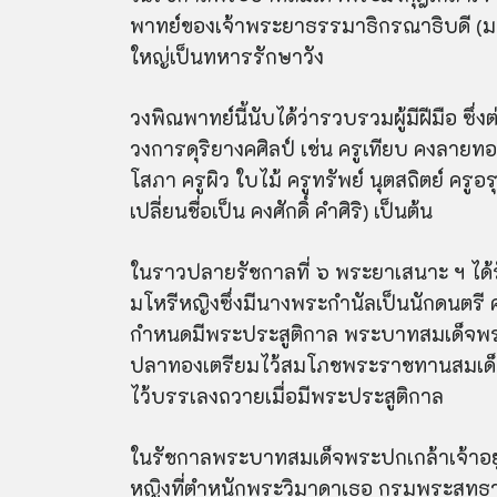
พาทย์ของเจ้าพระยาธรรมา
ธิก
รณ
าธิบ
ดี (
ใหญ่เป็นทหารรักษาวัง
วงพิณพาทย์นี้นับได้ว่ารวบรวมผู้มีฝีมือ ซึ่งต่
วงการดุริยางคศิลป์ เช่น ครูเทียบ คงลายทอง
โสภา ครูผิว ใบไม้ ครูทรัพย์ นุต
สถิตย์
ครูอ
เปลี่ยนชื่อเป็น คงศักดิ์ คำศิริ) เป็นต้น
ในราวปลายรัชกาลที่ ๖ พระยาเสนาะ ฯ ได
มโหรีหญิงซึ่งมีนางพระกำนัลเป็นนักดนตรี ค
กำหนดมีพระประสูติกาล พระบาทสมเด็จพระมง
ปลาทองเตรียมไว้สมโภชพระราชทานสมเด็จพ
ไว้บรรเลงถวายเมื่อมีพระประสูติกาล
ในรัชกาลพระบาทสมเด็จพระปกเกล้าเจ้าอยู
หญิงที่ตำหนักพระวิมาดาเธอ กรมพระ
สุทธ