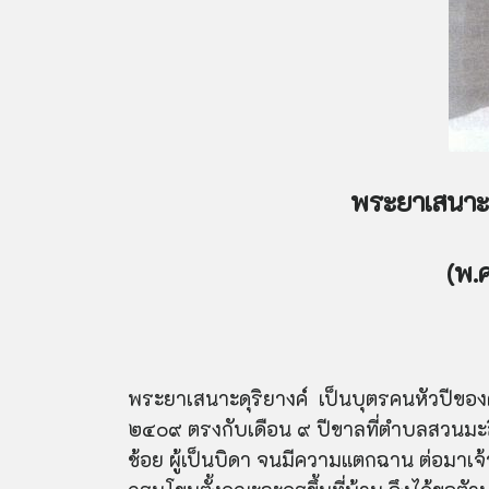
พระยาเสนาะดุ
(
พ.
พระยาเสนาะดุริยางค์ เป็นบุตรคนหัวปีของค
๒๔๐๙ ตรงกับเดือน ๙ ปีขาลที่ตำบลสวนมะลิ
ช้อย ผู้เป็นบิดา จนมีความแตกฉาน ต่อมาเจ้