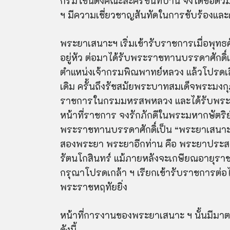
กรมโขนตั้งคณะละครขึ้นที่บ้าน จึงได้ขอตัว
ฯ มีความเชี่ยวชาญสันทัดในการขับร้องและด
พระยาเสนาะฯ เริ่มเข้ารับราชการเมื่อพุ
อยู่หัว ต่อมาได้รับพระราชทานบรรดาศักดิ์เป
ตำแหน่งเจ้ากรมพิณพาทย์หลวง แล้วโปรดเลื่
เดิม ครั้นถึงรัชสมัยพระบาทสมเด็จพระมงกุฎเ
ราชการในกรมมหรสพหลวง และได้รับพร
หน้าที่ราชการ จงรักภักดีในพระมหากษัตริย์
พระราชทานบรรดาศักดิ์เป็น “พระยาเสนาะดุร
สองพระยา พระยาอีกท่าน คือ พระยาประส
รัตนโกสินทร์ แม้ภายหลังจะเกษียณอายุราช
กรุณาโปรดเกล้า ฯ เรียกเข้ารับราชการต่อไ
พระราชหฤทัยยิ่ง
หน้าที่การงานของพระยาเสนาะ ฯ นั้นมีมาตลอ
ดังนี้