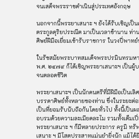
จนเสด็จพระราชดำเนินสู่ประเทศอังกฤษ
นอกจากนี้พระยาเสนาะ ฯ ยังได้รับเชิญเป็น
ตระกูลดุ
ริย
ประณีต มาเป็นเวลาช้านาน ท่าน
ศิษย์ฝีมือเยี่ยมเข้ารับราชการ ในวงปี่พาทย
ในรัชสมัย
พระบาทสมเด็จพระปรมินทรมหาภ
พ.ศ. ๒๔๗๙ ก็ได้เชิญพระยาเสนาะฯ เป็นผู
จนตลอดชีวิต
พระยาเสนาะฯ เป็นนักดนตรีที่มีฝีมือเป็นเลิศ
บรรดาศิษย์ทั้งหลายของท่าน ซึ่งในระยะต
เป็นที่ยอมรับนับถือกันโดยทั่วไป ทั้งนี้เ
อบรมด้วยความละเมียดละไม รวมทั้งเต็มเปี่ย
พระ
ยาเสนาะ ฯ ก็มีหลายประการ ครูมิ ทรัพย์เ
เสนาะ ฯ มีโสตประสาทแม่นยำยิ่งนัก แม้ได้