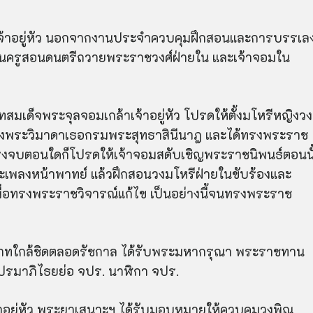
จ้าอยู่หัว นอกจากงานประจำควบคุมฝึกสอนและการบรรเล
เป็นครูสอนดนตรีถวายพระราชวงศ์ฝ่ายใน และเจ้าจอมใน
าทสมเด็จพระจุลจอมเกล้าเจ้าอยู่หัว โปรดให้ตั้งมโหรีหญิงวง
์ของพระวิมาดาเธอกรมพระ
สุทธา
สินีนาฎ และได้ทรงพระราช
รงจบ
ตอนใดก็โปรดให้เจ้าจอมสดับเชิญพระราชนิพนธ์ตอนนั
เพลงหน้าพาทย์ แล้วฝึกสอนวงมโหรีฝ่ายในขับร้องและ
ื่อทรงพระราชวิจารณ์แก้ไข เป็นอย่างนี้จนทรงพระราช
ทใกล้ชิดตลอดรัชกาล ได้รับพระมหากรุณา พระราชทาน
ปรมาภิไธยย่อ จปร. นาฬิกา จปร.
อยู่หัว พระยาเสนาะฯ ได้รับมอบหมายให้ควบคุมวงพิณ