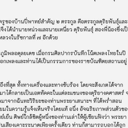
ครูของบ้านปี่พาทย์สำคัญ ๒ ตระกูล คือตระกูลดุ
ริย
พันธุ์และ
จึงได้นำนายหน่วงและนายเหนี่ยว ดุ
ริย
พันธุ์ สองพี่น้องซึ่งเป
์หลวงในรัชกาลที่ ๗ อีกด้วย
ูมิพลอดุลยเดช
เมื่อกรมศิลปากรบันทึกโน้ตเพลงไทยในปี
้บอกเพลงและท่านได้เป็นกรรมการของราชบัณฑิตยสถานอยู่
ถึงที่สุด ทั้งทางเครื่องและทางขับร้อง โดยจะสังเกตได้จาก
่อมาได้กลายเป็นเอตทัคคะในแต่ละแขนงของดุริยางคศาสตร์ 
ป็นผลมาจากฉันทะวิริยะของท่านพระยาเสนาะฯ ที่ได้พร่ำสอน
มในความรู้แจ้งเห็นจริงโดยแท้ อนึ่ง อัจฉริยภาพส่วนตัวขอ
ย็น ศิษย์ใกล้ชิดผู้หนึ่งของท่านเล่าให้ผู้เขียนฟังว่า พระยา
ยินเสียงเคาะระนาดเพียงครั้งเดียว ท่านก็สามารถบอกได้ถูก