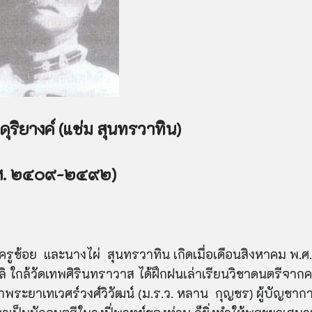
ริยางค์ (แช่ม สุนทรวาทิน)
ศ. ๒๔๐๙-๒๔๙๒)
รูช้อย และนางไผ่ สุนทรวาทิน เกิดเมื่อเดือนสิงหาคม พ.ศ.
 ใกล้วัดเทพศิรินทราวาส ได้ฝึกฝนเล่าเรียนวิชาดนตรีจากค
าพระยาเทเวศร์วงศ์วิวัฒน์ (ม.ร.ว. หลาน กุญชร) ผู้บัญชาก