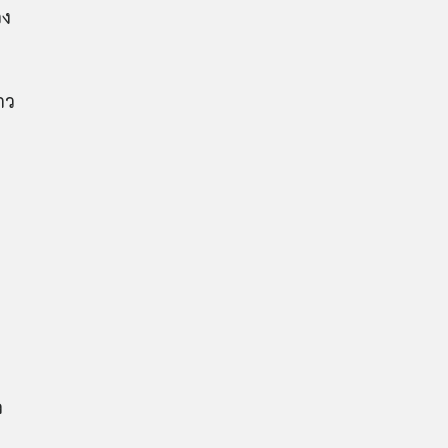
วง
าว
ล