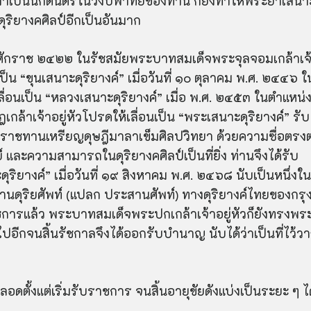
มาเป็นนักดนตรีในวงปี่พาทย์ของท่าน ก็ยิ่งทำให้พระยาเสนา
ุริยางคศิลป์อีกเป็นอันมาก
ทธศักราช ๒๔๒๒ ในรัชสมัยพระบาทสมเด็จพระจุลจอมเกล้าเจ
็น “ขุนเสนาะดุริยางค์” เมื่อวันที่ ๑๐ ตุลาคม พ.ศ. ๒๔๔๖ ใ
อนเป็น “หลวงเสนาะดุริยางค์” เมื่อ พ.ศ. ๒๔๕๓ ในตำแหน่
กล้าเจ้าอยู่หัวโปรดให้เลื่อนเป็น “พระเสนาะดุริยางค์” รับ
ะราชทาน
เหรียญดุษฎีมาลาเข็มศิลปวิทยา ด้วยความซื่อตรงต
 และความสามารถในดุริยางคศิลป์เป็นที่ยิ่ง ท่านจึงได้รับ
ิยางค์” เมื่อวันที่ ๑๙ สิงหาคม พ.ศ. ๒๔๖๘ นับเป็นหนึ่งใน
านดุ
ริย
ศัพท์ (แปลก ประสานศัพท์) ทางดุริยางค์ไทยของกรุ
การแล้ว พระบาทสมเด็จพระปกเกล้าเจ้าอยู่หัวก็ยังทรงพร
ปอีกจนสิ้นรัชกาลจึงได้ออกรับบำนาญ นับได้ว่าเป็นที่ไว้วา
ดตั้งแต่เริ่มรับราชการ จนสิ้นอายุขัยดังแบ่งเป็นระยะ ๆ ได