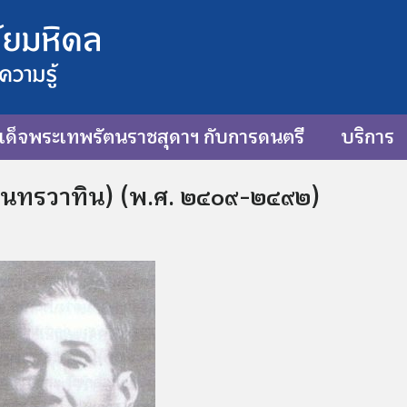
ด็จพระเทพรัตนราชสุดาฯ กับการดนตรี
บริการ
 สุนทรวาทิน) (พ.ศ. ๒๔๐๙-๒๔๙๒)