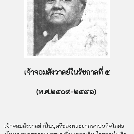
เจ้าจอมสังวาลย์ในรัชกาลที่ ๕
(พ.ศ.๒๔๐๙-๒๔๙๖)
เจ้าจอมสังวาลย์ เป็นบุตรีของพระยากษาปนกิจโกศล