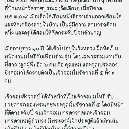
(โหมด อมาตยกุล) และนางนิ่ม (สกุลเดิม ไกรฤกษ์) เกิด
ที่บ้านหน้าวัดราชบูรณะ (วัดเลียบ) เมื่อปีขาล
พ.ศ.๒๔๐๙ เมื่อเล็กได้เรียนหนังสือจนอ่านออกเขียนได้
และหัดเครื่องสายในบ้าน เป็นผู้มีความสามารถดีคน
หนึ่ง และครูได้สอนให้ดีดกระจับปี่จนชำนาญ
เมื่ออายุราว ๑๐ ปี ได้เข้าไปอยู่ในวังหลวง ฝึกหัดเป็น
พนักงานมโหรีกับเพื่อนร่วมรุ่น โดยเฉพาะร่วมงานกับ
พี่สาว
(ลูกผู้พี่) อีก ๒ คน คือ คุณเหม และคุณประคอง
ซึ่งต่อมาได้ถวายตัวเป็นเจ้าจอมในรัชกาลที่ ๕ ทั้ง ๓
คน
เจ้าจอมสังวาลย์ ได้ทำหน้าที่เป็นเจ้าจอมมโหรี รับ
ราชการฉลองพระเดชพระคุณในรัชกาลที่ ๕ โดยมีหน้า
ที่ดีดกระจับปี่ จนเจ้าจอมมารดาวาดและเจ้าจอม
มารดาเหมผู้ร่วมวง มีพระองค์เจ้าประสูติแล้วเลิกเล่น
มโหรีไป วงมโหรีฝ่ายในวงนี้ก็สลายตัวลง