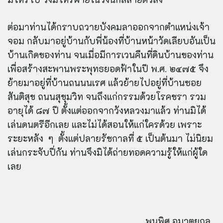
ต่อมาท่านได้กราบถวายบังคมลาออกจากตำแหน่งเจ้า
จอม กลับมาอยู่บ้านกับพี่น้องที่บ้านหน้าวัดเลียบอันเป็น
บ้านเกิดของท่าน จนเมื่อมีการเวนคืนที่ดินบ้านของท่าน
เพื่อสร้างสะพานพระพุทธยอดฟ้าในปี พ.ศ. ๒๔๗๕ จึง
ย้ายมาอยู่ที่บ้านถนนนเรศ แล้วย้ายไปอยู่ที่บ้านซอย
สันติสุข ถนนสุขุมวิท จนถึงแก่กรรมด้วยโรคชรา รวม
อายุได้ ๘๗ ปี ตั้งแต่ออกจากวังหลวงมาแล้ว ท่านมิได้
เล่นดนตรีอีกเลย และไม่ได้สอนให้แก่ใครด้วย เพราะ
ระยะหลัง ๆ ตั้งแต่ปลายรัชกาลที่ ๕ เป็นต้นมา ไม่นิยม
เล่นกระจับปี่กัน ท่านจึงมิได้ถ่ายทอดความรู้ให้แก่ผู้ใด
เลย
พูนพิศ อมาตยกุล