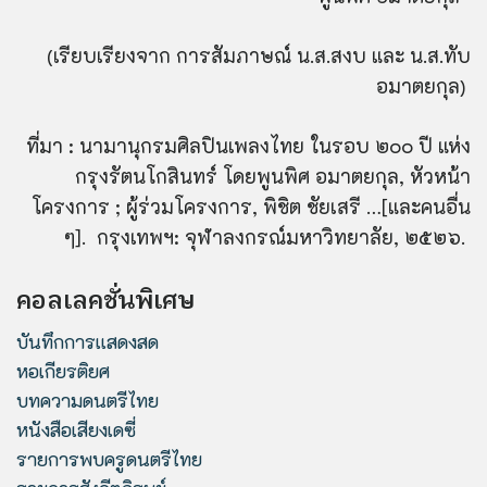
(เรียบเรียงจาก การสัมภาษณ์ น.ส.สงบ และ น.ส.ทับ
อมาตยกุล)
ที่มา : นามานุกรมศิลปินเพลงไทย ในรอบ
๒๐๐
ปี แห่ง
กรุงรัตนโกสินทร์ โดยพูนพิศ อมาตยกุล
,
หัวหน้า
โครงการ
;
ผู้ร่วมโครงการ
,
พิชิต ชัยเสรี …[และคนอื่น
ๆ]. กรุงเทพฯ: จุฬาลงกรณ์มหาวิทยาลัย
,
๒๕๒๖.
คอลเลคชั่นพิเศษ
บันทึกการแสดงสด
หอเกียรติยศ
บทความดนตรีไทย
หนังสือเสียงเดซี่
รายการพบครูดนตรีไทย