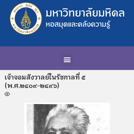
เจ้าจอมสังวาลย์ในรัชกาลที่ ๕
(พ.ศ.๒๔๐๙-๒๔๙๖)