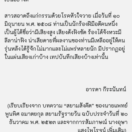
สาวสอาดถึงแก่กรรมด้วยโรคหัวใจวาย เมื่อวันที่ ๑๐
มิถุนายน พ.ศ. ๒๕๐๘ ท่านเป็นนักร้องฝีมือดีคนหนึ่ง
เป็นผู้ได้ชื่อว่ามีเสียงสูง เสียงดังฟังชัด ร้องได้จังหวะมี
ลีลาน่าฟัง น่าเสียดายที่ผลงานของท่านมีเหลืออยู่ให้คน
รุ่นหลังได้รู้จักไม่มากและไม่แพร่หลายนัก มีปรากฏอยู่
ในแผ่นเสียงเก่าบ้าง เทปบันทึกเสียงบ้างเท่านั้น
อารดา กีระนันทน์
(เรียบเรียงจาก บทความ “สยามสังคีต” ของนายแพทย์
พูนพิศ อมาตยกุล สยามรัฐรายวัน ฉบับประจำวันที่ ๒๐
ธันวาคม พ.ศ. ๒๕๒๓ และจากการสัมภาษณ์ นางอุษา
แสงไพโรจน์ เพิ่มเติม)