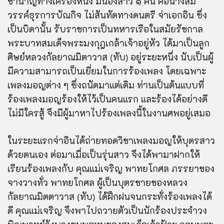
ชำนาญทางเครื่องหนัง มีน้องสาว ๑ คน คือนางสม
วรรค
์ธุร
การบัณกิจ ไม่สันทัดทางดนตรี จ่าเอกอิน ซึ่ง
เป็นบิดานั้น รับราชการเป็นทหารเรือในสมัยรัชกาล
พระบาทสมเด็จพระมงกุฎเกล้าเจ้าอยู่หัว ได้มาเป็นลูก
ศิษย์หลวงกัลยาณมิตาวาส (ทับ) อยู่ระยะหนึ่ง นับเป็นผู้
มีความสามารถเป็นเยี่ยมในการร้องเพลง โดยเฉพาะ
เพลงมอญต่าง ๆ ซึ่งถนัดมาแต่เดิม ท่านเป็นต้นแบบที่
ร้องเพลงมอญร้องให้ไว้เป็นคนแรก และร้องได้อย่างดี
ไม่มีใครสู้ จึงมีผู้มาหาไปร้องเพลงนี้ในงานศพอยู่เสมอ
ในระยะแรกจ่าอินได้ถ่ายทอดวิชาเพลงมอญให้บุตรสาว
ด้วยตนเอง ต่อมาเมื่อเป็นรุ่นสาว จึงได้พามาฝากให้
เรียนร้องเพลงกับ คุณแม่เจริญ พาทยโกศล ภรรยาของ
จางวางทั่ว พาทยโกศล ผู้เป็นบุตรชายของหลวง
กัลยาณ
มิต
ตาวาส (ทับ) ได้ฝึกฝนจนกระทั่งร้องเพลงได้
ดี คุณแม่เจริญ จึงพาไปถวายตัวเป็นนักร้องประจำวง