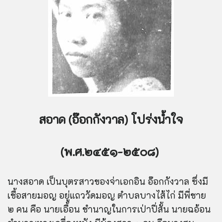
สอาด (
อ๊
อกกังวาล) โปร่งน้ำใจ
(พ.ศ.๒๔๕๑-๒๕๐๘)
นางสอาด เป็นบุตรสาวของจ่าเอกอิน
อ๊
อกกังวาล ซึ่งมี
เชื้อสายมอญ อยู่แถววัดมอญ ตำบลบางไส้ไก่ มีพี่ชาย
๒ คน คือ นายเอื้อน ชำนาญในการเป่าปี่สั้น นายฉอ้อน