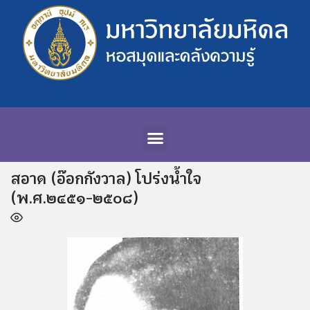
สอาด (อ๊อกกังวาล) โปร่งน้ำใจ
(พ.ศ.๒๔๕๑-๒๕๐๘)