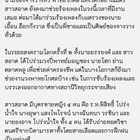
สาวสอาด ยังคงมาช่วยร้องเพลงในวงนี้เวลาที่มีงาน
เสมอ ต่อมาได้มาร่วมร้องเพลงกับแตรวงของนาย
เอื้อน
อ๊
อกกังวาล ซึ่งเป็นพี่ชายและเป็นศิษย์ของจางวาง
ทั่วด้วย
ใน
ระยะสงครามโลกครั้งที่ ๒ ทั้งนาย
ยรรยงค์
และ สาว
สอาด ได้ไปร่วมวงปี่พาทย์มอญของ นายโฮก ย่าน
ตลาดพลู เพื่อช่วยค่าครองชีพ แต่ในบางโอกาสก็ยังมา
ช่วยงานวงพาทยโกศลบ้าง เช่น ในการขับร้องเพลงและ
บรรเลงออกอากาศทางสถานีวิทยุกระจายเสียง
สาวสอาด มีบุตรชายหญิง ๔ คน คือ ร.ท.
พิ
สิทธิ์ โปร่ง
น้ำใจ นางอุษา แสงไพโรจน์ นางฉันทนา
วรชิ
นา และ
นายองอาจ โปร่งน้ำใจ ทั้ง ๔ คน ได้รับถ่ายทอดวิชา
ดนตรีจากบิดามารดาทั้งโดยสายเลือดและการฝึกฝน
เป็นอย่างดี