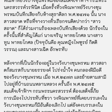
พิณพาทย์วังบางขุนพรหมของสมเด็จเจ้าฟ้าฯ กรมพระ
นครสวรรค์วรพินิต เมื่อครั้งที่วงพิณพาทย์วังบางขุน
พรหมบันทึกเสียงกับห้างสุธาดิลก พ.ศ.๒๔๗๑ นั้น นาง
สาวสอาด หรือที่จางวางทั่วเรียกจนติดปากว่า “สาว
สอาด” ก็ได้ร่วมงานร้องเพลงบันทึกเสียงด้วย นักร้องใน
ครั้งนั้นที่สำคัญได้แก่ นางเจริญ พาทยโกศล นางสาว
ทูน พาทยโกศล (ปัจจุบันคือ คุณหญิงไพฑูรย์ กิตติ
ว
รร
ณ) และนางสาวเฉิด อักษรทับ
หลังจากที่เป็นนักร้องอยู่ในวงวังบางขุนพรหม สาวสอา
ดก็สมรสกับนาย
ยรรยงค์
โปร่งน้ำใจ คนกลองฝีมือดี
ของวังบางขุนพรหม เมื่อ พ.ศ.๒๔๗๓ และย้ายตามสามี
ไปอยู่ที่บ้านถนนหลานหลวง ครั้นถึง พ.ศ.๒๔๗๕
สมเด็จเจ้าฟ้าฯ กรมพระนครสวรรค์ ต้องเสด็จลี้ภัย
การเมืองไปประทับที่ชวา วงพิณพาทย์ที่เคยบรรเลงใน
วังบางขุนพรหมก็มีอันต้องเลิกไป แต่ยังคงบรรเลงใน
นามของจางวางทั่ว พาทยโกศล แห่งวัดกัลยาณมิตร