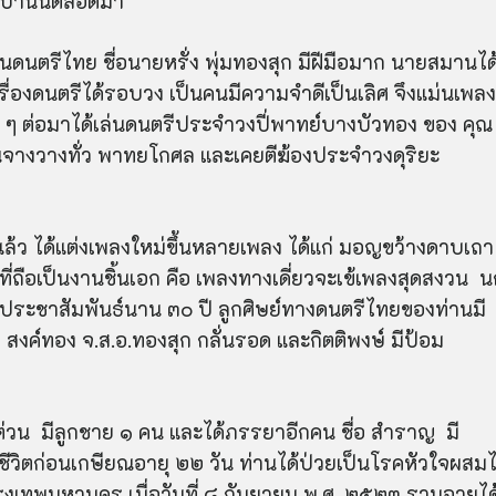
ในบ้านนี้ตลอดมา
นดนตรีไทย ชื่อนาย
หร
ั่ง
พุ่มทองสุก มีฝีมือมาก นายสมานได
่องดนตรีได้รอบวง เป็นคนมีความจำดีเป็นเลิศ จึงแม่นเพลง
 ๆ ต่อมาได้เล่นดนตรีประจำวงปี่พาทย์บางบัวทอง ของ คุณ
นจางวางทั่ว พาทยโกศล และเคยตีฆ้องประจำวงดุริยะ
์แล้ว ได้แต่งเพลงใหม่ขึ้นหลายเพลง ได้แก่ มอญขว้างดาบเถ
ี่ถือเป็นงานชิ้นเอก คือ เพลงทางเดี่ยวจะเข้เพลงสุดสงวน น
กรมประชาสัมพันธ์นาน ๓๐ ปี ลูกศิษย์ทางดนตรีไทยของท่านมี
ร์ สงค์ทอง จ.ส.อ.ทองสุก กลั่นรอด และกิตติพงษ์ มีป้อม
ต่วน มีลูกชาย ๑ คน และได้ภรรยาอีกคน ชื่อ สำราญ มี
ีวิตก่อนเกษียณอายุ ๒๒ วัน ท่านได้ป่วยเป็นโรคหัวใจผสม
ุงเทพมหานคร เมื่อวันที่ ๘ กันยายน พ.ศ. ๒๕๒๓ รวมอายุได