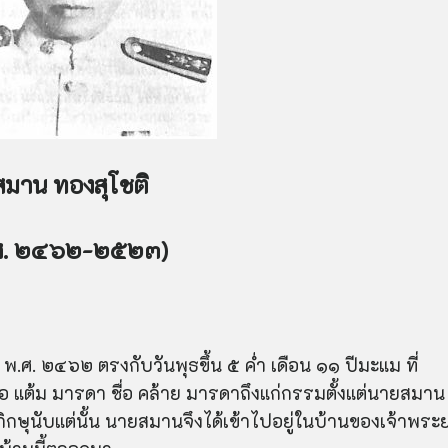
มาน ทองสุโชติ
ศ. ๒๔๖๒-๒๕๒๓)
าคม พ.ศ. ๒๔๖๒ ตรงกับวันพุธขึ้น ๕ ค่ำ เดือน ๑๑ ปีมะแม ที่
อ แต้ม มารดา ชื่อ คล้าย มารดาถึงแก่กรรมตั้งแต่นายสมาน
ิกษุนับแต่นั้น นายสมานจึงได้เข้าไปอยู่ในบ้านของเจ้าพระ