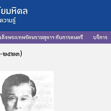
ด็จพระเทพรัตนราชสุดาฯ กับการดนตรี
บริการ
๖๒-๒๕๒๓)