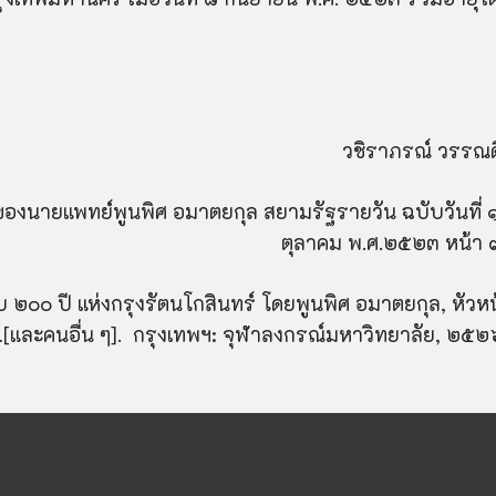
วชิ
ราภรณ์
วรร
ณ
ของนายแพทย์พูนพิศ อมาตยกุล สยามรัฐรายวัน ฉบับวันที่ 
ตุลาคม พ.ศ.๒๕๒๓ หน้า 
อบ
๒๐๐
ปี แห่งกรุงรัตนโกสินทร์ โดยพูนพิศ อมาตยกุล
,
หัวห
ี …[และคนอื่น ๆ]. กรุงเทพฯ: จุฬาลงกรณ์มหาวิทยาลัย
,
๒๕๒