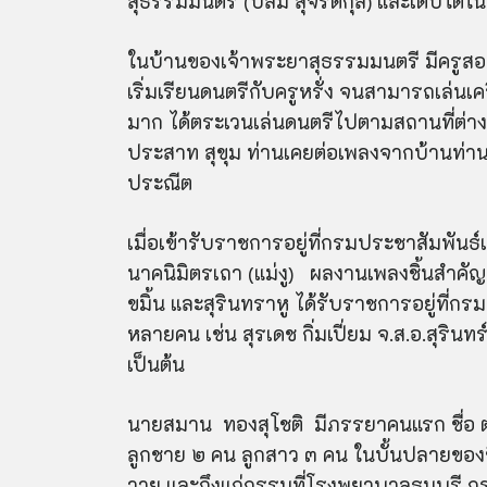
สุธรรมมนตรี (ปลื้ม สุจริตกุล) และเติบโต
ในบ้านของเจ้าพระยาสุธรรมมนตรี มีครูสอ
เริ่มเรียนดนตรีกับครู
หร
ั่ง
จนสามารถเล่นเครื
มาก ได้ตระเวนเล่นดนตรีไปตามสถานที่ต่าง
ประสาท สุขุม ท่านเคยต่อเพลงจากบ้านท่า
ประณีต
เมื่อเข้ารับราชการอยู่ที่กรมประชาสัมพันธ
นาคนิมิตรเถา (แม่งู) ผลงานเพลงชิ้นสำคัญท
ขมิ้น และสุรินทราหู ได้รับราชการอยู่ที่
หลายคน เช่น
สุร
เดช
กิ่ม
เปี่ยม จ.ส.อ.สุรินท
เป็นต้น
นายสมาน ทอง
สุโช
ติ มีภรรยาคนแรก ชื่อ 
ลูกชาย ๒ คน ลูกสาว ๓ คน ในบั้นปลายของช
วาย และถึงแก่กรรมที่โรงพยาบาลธนบุรี กร