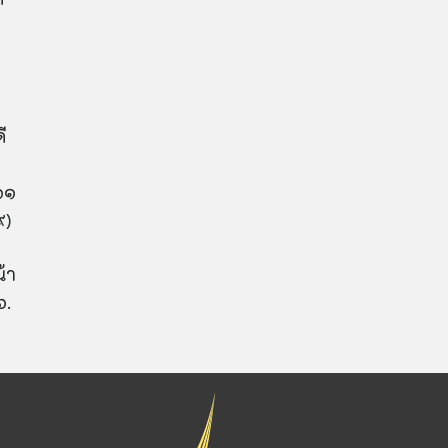
ดี
๑๑
๙)
น้า
๖.