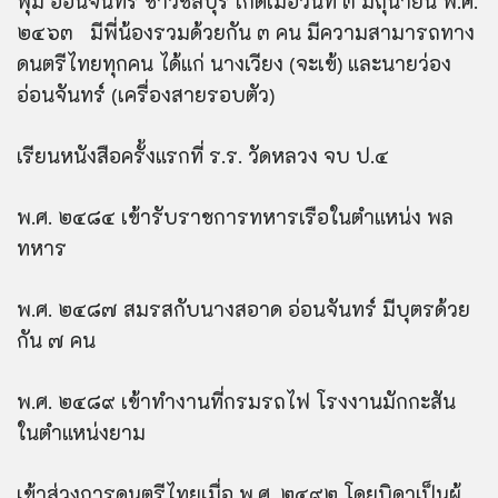
พุ่ม อ่อนจันทร์ ชาวชลบุรี เกิดเมื่อวันที่ ๓ มิถุนายน พ.ศ.
๒๔๖๓ มีพี่น้องรวมด้วยกัน ๓ คน มีความสามารถทาง
ดนตรีไทยทุกคน ได้แก่ นางเวียง (จะเข้) และนายว่อง
อ่อนจันทร์ (เครื่องสายรอบตัว)
เรียนหนังสือครั้งแรกที่ ร.ร. วัดหลวง จบ ป.๔
พ.ศ. ๒๔๘๔ เข้ารับราชการทหารเรือในตำแหน่ง พล
ทหาร
พ.ศ. ๒๔๘๗ สมรสกับนางสอาด อ่อนจันทร์ มีบุตรด้วย
กัน ๗ คน
พ.ศ. ๒๔๘๙ เข้าทำงานที่กรมรถไฟ โรงงานมักกะสัน
ในตำแหน่งยาม
เข้าสู่วงการดนตรีไทยเมื่อ พ.ศ. ๒๔๙๒ โดยบิดาเป็นผู้