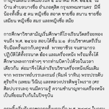
กาญจนผลิน เกิดเมื่อวันที่ ๕ มีนาคม พ.ศ. ๒๔๕๔ ณ
บ้าน ตำบลบางซื่อ อำเภอดุสิต กรุงเทพมหานคร มีพี่
น้องทั้งสิ้น ๕ คน หญิงชื่อ สอาด ชายชื่อ สนาน ชายชื่อ
เสมียน หญิงชื่อ สมร และหญิงชื่อ สมัย
การศึกษาวิชาสามัญเริ่มศึกษาที่โรงเรียนวัดสร้อยทอง
จนถึง พ.ศ. ๒๔๖๖ สอบได้ชั้น ม.๑ ส่วนวิชาดนตรีเริ่ม
จับมือครั้งแรกกับครูหงส์ พาทยาชีวะ จนสามารถ
ปฏิบัติได้ทั้งระนาด ฆ้อง และเครื่องหนัง พร้อมทั้งได้
ศึกษาเพลงการต่างๆ จากท่านบิดาไปด้วยในเวลา
เดียวกัน ต่อมาจึงได้เล่าเรียนวิชาเครื่องหนังเพิ่มเติม
จาก พระพาทย์บรรเลงรมย์ (พิมพ์ วาทิน) พระประดับ
ดุริยกิจ (แหยม วีณิน) และหลวงประดิษฐไพเราะ (ศร
ศิลปบรรเลง) จนมีความรู้ ความชำนาญทางเครื่องหนัง
เป็นที่ยอมรับกันในปัจจุบัน
ครูพริ้งเริ่มรับราชการครั้งแรกเมื่อ พ.ศ. ๒๔๗๔ ในกรม