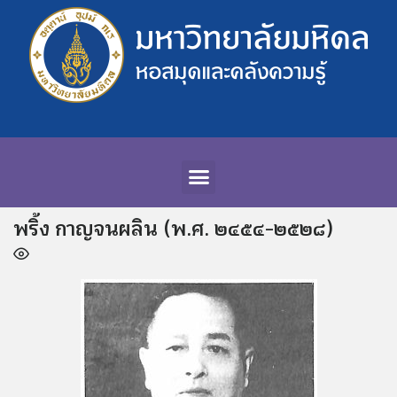
พริ้ง กาญจนผลิน (พ.ศ. ๒๔๕๔-๒๕๒๘)