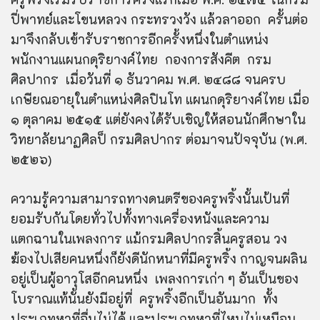
ปี่พาทย์และโขนหลวง กระทรวงวัง แล้วลาออก ครั้นต่อ
มาจึงกลับเข้ารับราชการอีกครั้งหนึ่งในตำแหน่ง
พนักงานแผนกดุริยางค์ไทย กองการสังคีต กรม
ศิลปากร เมื่อวันที่ ๑ ธันวาคม พ.ศ. ๒๔๘๘ จนครบ
เกษียณอายุในตำแหน่งศิลปินโท แผนกดุริยางค์ไทย เมื่อ
๑ ตุลาคม ๒๕๑๕ แต่ยังคงได้รับเชิญให้สอนนักศึกษาใน
วิทยาลัยนาฏศิลป็ กรมศิลปากร ต่อมาจนปัจจุบัน (พ.ศ.
๒๕๒๖)
ความรู้ความสามารถทางดนตรีของครูพริ้งนั้นเป้นที่
ยอมรับกันโดยทั่วไปทั้งทางเครื่องหนังและความ
แตกฉานในเพลงการ แม้กรมศิลปากรสิ้นครูสอน วง
ฆ้องไปเสียคนหนึ่งก็ยังดีนักหนาที่มีครูพริ้ง กาญจนผลิน
อยู่เป็นผู้อาวุโสอีกคนหนึ่ง เพลงการเก่า ๆ อันเป็นของ
โบราณแท้นั้นยังมีอยู่ที่ ครูพริ้งอีกเป็นอันมาก ทั้ง
ประเภทหาที่อื่นไม่ได้ และประเภทหาที่ไหนไม่เหมือน