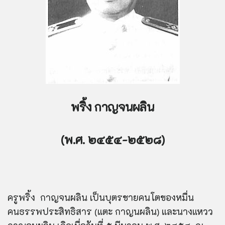
พริ้ง กาญจนผลิน
(พ.ศ. ๒๔๕๔-๒๕๒๘)
ครูพริ้ง กาญจนผลิน เป็นบุตรชายคนโตของหมื่น
คนธรรพประสิทธิสาร (แตะ กาญนผลิน) และนางแหวว