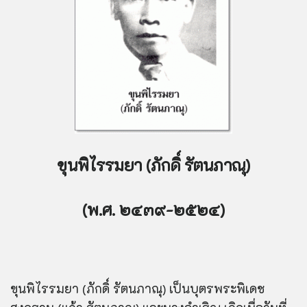
ขุนพิไรรมยา (ภักดิ์ รัตนภาณุ)
(
พ.ศ. ๒๔๓๙-๒๕๒๔)
ขุนพิไรรมยา (ภักดิ์ รัตนภาณุ) เป็นบุตรพระพิเดช