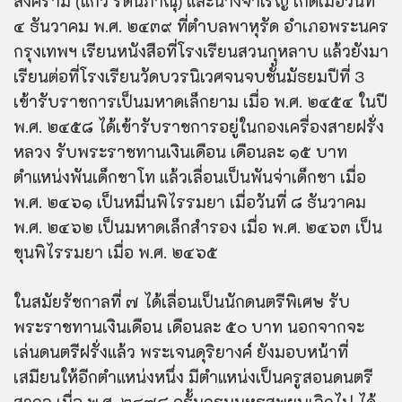
สงคราม (แก้ว รัตนภาณุ) และนางจำเริญ เกิดเมื่อวันที่
๔ ธันวาคม พ.ศ. ๒๔๓๙ ที่ตำบลพาหุรัด อำเภอพระนคร
กรุงเทพฯ เรียนหนังสือที่โรงเรียนสวนกุหลาบ แล้วยังมา
เรียนต่อที่โรงเรียนวัดบวรนิเวศจนจบชั้นมัธยมปีที่ 3
เข้ารับราชการเป็นมหาดเล็กยาม เมื่อ พ.ศ. ๒๔๕๔ ในปี
พ.ศ. ๒๔๕๘ ได้เข้ารับราชการอยู่ในกองเครื่องสายฝรั่ง
หลวง รับพระราชทานเงินเดือน เดือนละ ๑๕ บาท
ตำแหน่งพันเด็กชาโท แล้วเลื่อนเป็นพันจ่าเด็กชา เมื่อ
พ.ศ. ๒๔๖๑ เป็นหมื่นพิไรรมยา เมื่อวันที่ ๘ ธันวาคม
พ.ศ. ๒๔๖๒ เป็นมหาดเล็กสำรอง เมื่อ พ.ศ. ๒๔๖๓ เป็น
ขุนพิไรรมยา เมื่อ พ.ศ. ๒๔๖๕
ในสมัยรัชกาลที่ ๗ ได้เลื่อนเป็นนักดนตรีพิเศษ รับ
พระราชทานเงินเดือน เดือนละ ๕๐ บาท นอกจากจะ
เล่นดนตรีฝรั่งแล้ว พระเจนดุริยางค์ ยังมอบหน้าที่
เสมียนให้อีกตำแหน่งหนึ่ง มีตำแหน่งเป็นครูสอนดนตรี
สากล เมื่อ พ.ศ. ๒๔๗๘ ครั้นกรมมหรสพยุบเลิกไป ได้