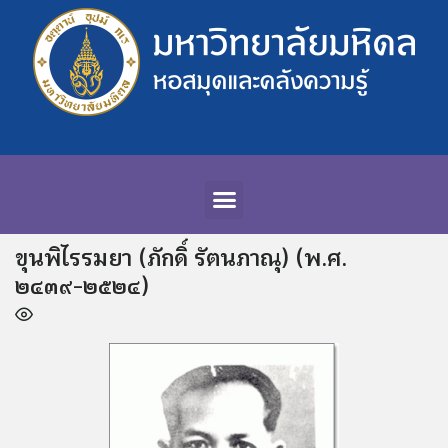
ขุนพิไรรมยา (ภักดิ์ รัตนภาณุ) (พ.ศ.
๒๔๓๙-๒๕๒๔)