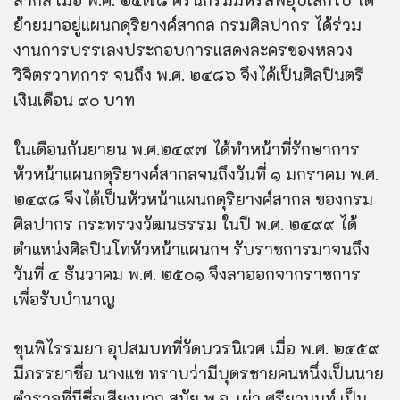
ย้ายมาอยู่แผนกดุริยางค์สากล กรมศิลปากร ได้ร่วม
งานการบรรเลงประกอบการแสดงละครของหลวง
วิจิตรวาทการ จนถึง พ.ศ. ๒๔๘๖ จึงได้เป็นศิลปินตรี
เงินเดือน ๙๐ บาท
ในเดือนกันยายน พ.ศ.๒๔๙๗ ได้ทำหน้าที่รักษาการ
หัวหน้าแผนกดุริยางค์สากลจนถึงวันที่ ๑ มกราคม พ.ศ.
๒๔๙๘ จึงได้เป็นหัวหน้าแผนกดุริยางค์สากล ของกรม
ศิลปากร กระทรวงวัฒนธรรม ในปี พ.ศ. ๒๔๙๙ ได้
ตำแหน่งศิลปินโทหัวหน้าแผนกฯ รับราชการมาจนถึง
วันที่ ๔ ธันวาคม พ.ศ. ๒๕๐๑ จึงลาออกจากราชการ
เพื่อรับบำนาญ
ขุนพิไรรมยา อุปสมบทที่วัดบวรนิเวศ เมื่อ พ.ศ. ๒๔๕๙
มีภรรยาชื่อ นางแข ทราบว่ามีบุตรชายคนหนึ่งเป็นนาย
ตำรวจที่มีชื่อเสียงมาก สมัย พ.อ. เผ่า ศรียานนท์ เป็น