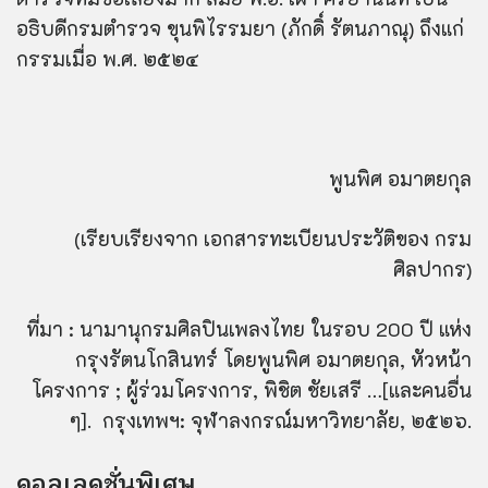
อธิบดีกรมตำรวจ ขุนพิไรรมยา (ภักดิ์ รัตนภาณุ) ถึงแก่
กรรมเมื่อ พ.ศ. ๒๕๒๔
พูนพิศ อมาตยกุล
(เรียบเรียงจาก เอกสารทะเบียนประวัติของ กรม
ศิลปากร)
ที่มา : นามานุกรมศิลปินเพลงไทย ในรอบ 200 ปี แห่ง
กรุงรัตนโกสินทร์ โดยพูนพิศ อมาตยกุล, หัวหน้า
โครงการ ; ผู้ร่วมโครงการ, พิชิต ชัยเสรี …[และคนอื่น
ๆ]. กรุงเทพฯ: จุฬาลงกรณ์มหาวิทยาลัย, ๒๕๒๖.
คอลเลคชั่นพิเศษ