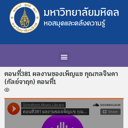
ตอนที่381 ผลงานของเพ็ญแข กุณฑลจินดา
(กัลย์จาฤก) ตอนที่1